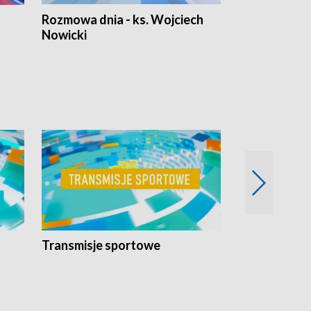
Rozmowa dnia - ks. Wojciech
Euro Fakty
Nowicki
Transmisje sportowe
Reportaże s