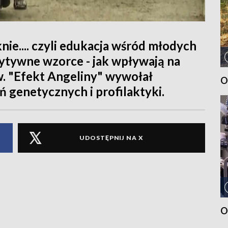
ie.... czyli edukacja wśród młodych
zytywne wzorce - jak wpływają na
w. "Efekt Angeliny" wywołał
O
 genetycznych i profilaktyki.
UDOSTĘPNIJ NA X
O