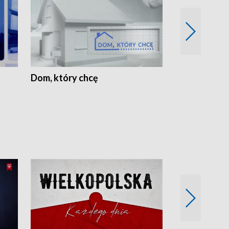
Dom, który chcę
Biznes Wielk