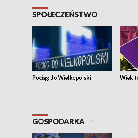
SPOŁECZEŃSTWO
Pociąg do Wielkopolski
Wiek to
GOSPODARKA