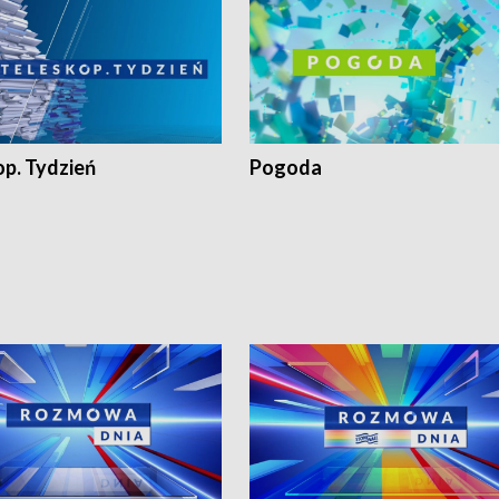
op. Tydzień
Pogoda