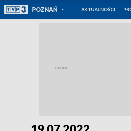
POWRÓT DO
POZNAŃ
AKTUALNOŚCI
PR
TVP REGIONY
19.07.2022