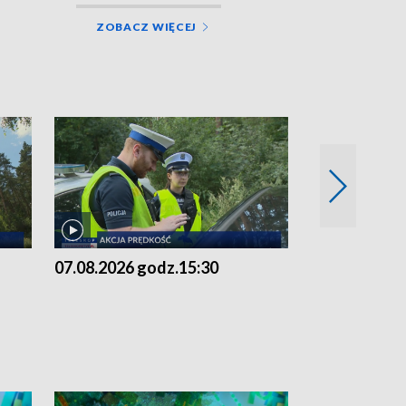
ZOBACZ WIĘCEJ
07.08.2026 godz.15:30
06.08.2026 g