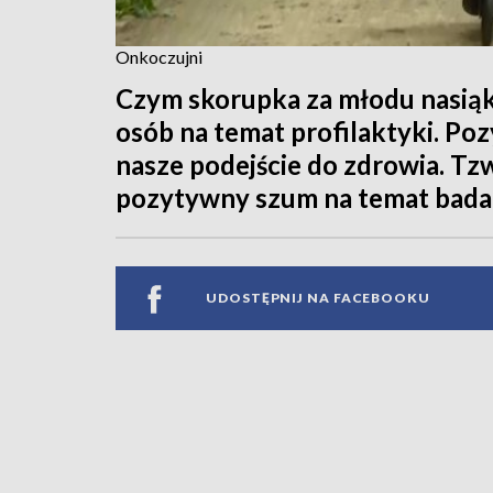
Onkoczujni
Czym skorupka za młodu nasiąkn
osób na temat profilaktyki. Po
nasze podejście do zdrowia. Tz
pozytywny szum na temat badań
UDOSTĘPNIJ NA FACEBOOKU