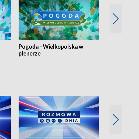
Pogoda - Wielkopolska w
Eko prognoza
plenerze