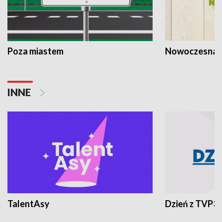
Poza miastem
Nowoczesna 
INNE
TalentAsy
Dzień z TVP3