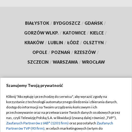
BIAŁYSTOK
/
BYDGOSZCZ
/
GDAŃSK
/
GORZÓW WLKP.
/
KATOWICE
/
KIELCE
/
KRAKÓW
/
LUBLIN
/
ŁÓDŹ
/
OLSZTYN
/
OPOLE
/
POZNAŃ
/
RZESZÓW
/
SZCZECIN
/
WARSZAWA
/
WROCŁAW
Szanujemy Twoją prywatność
Dołącz do nas:
Kliknij "Akceptuję i przechodzę do serwisu", aby wyrazić zgody na
korzystanie z technologii automatycznego śledzenia i zbierania danych,
TVP
dostęp do informacji na Twoim urządzeniu końcowym i ich
Abonament TVP
przechowywanie oraz na przetwarzanie Twoich danych osobowych przez
Regulamin TVP
nas, czyli Telewizję Polską S.A. w likwidacji (zwaną dalej również „TVP”),
Emisja w TVP
Zaufanych Partnerów z IAB* (1201 firm)
oraz pozostałych
Zaufanych
Polityka prywatności
Partnerów TVP (93 firm)
, w celach marketingowych (w tym do
Centrum informacji TVP