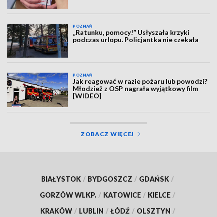
POZNAŃ
„Ratunku, pomocy!” Usłyszała krzyki
podczas urlopu. Policjantka nie czekała
POZNAŃ
Jak reagować w razie pożaru lub powodzi?
Młodzież z OSP nagrała wyjątkowy film
[WIDEO]
ZOBACZ WIĘCEJ
BIAŁYSTOK
/
BYDGOSZCZ
/
GDAŃSK
/
GORZÓW WLKP.
/
KATOWICE
/
KIELCE
/
KRAKÓW
/
LUBLIN
/
ŁÓDŹ
/
OLSZTYN
/