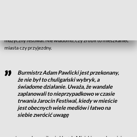
Zaworska.
Policja bada sprawę. Na razie nieznana jest tożsamość
sprawcy aktu wandalizmu. W weekend w mieście
przebywało wiele osób, które przyjechały na popularny
muzyczny festiwal. Nie wiadomo, czy zrobił to mieszkaniec
miasta czy przyjezdny.
Burmistrz Adam Pawlicki jest przekonany,
że nie był to chuligański wybryk, a
świadome działanie. Uważa, że wandale
zaplanowali to nieprzypadkowo w czasie
trwania Jarocin Festiwal, kiedy w mieście
jest obecnych wiele mediów i łatwo na
siebie zwrócić uwagę