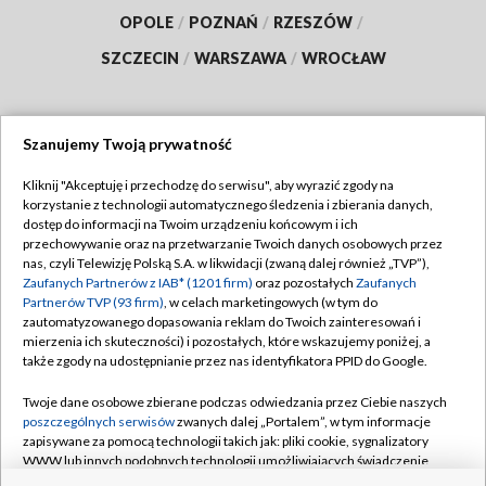
OPOLE
/
POZNAŃ
/
RZESZÓW
/
SZCZECIN
/
WARSZAWA
/
WROCŁAW
Szanujemy Twoją prywatność
Dołącz do nas:
Kliknij "Akceptuję i przechodzę do serwisu", aby wyrazić zgody na
korzystanie z technologii automatycznego śledzenia i zbierania danych,
TVP
dostęp do informacji na Twoim urządzeniu końcowym i ich
Abonament TVP
przechowywanie oraz na przetwarzanie Twoich danych osobowych przez
Regulamin TVP
nas, czyli Telewizję Polską S.A. w likwidacji (zwaną dalej również „TVP”),
Emisja w TVP
Polityka prywatności
Zaufanych Partnerów z IAB* (1201 firm)
oraz pozostałych
Zaufanych
Partnerów TVP (93 firm)
, w celach marketingowych (w tym do
Centrum informacji TVP
Moje zgody
zautomatyzowanego dopasowania reklam do Twoich zainteresowań i
mierzenia ich skuteczności) i pozostałych, które wskazujemy poniżej, a
Naziemna Telewizja Cyfrowa
Pomoc
także zgody na udostępnianie przez nas identyfikatora PPID do Google.
Sklep TVP
Biuro reklamy
Twoje dane osobowe zbierane podczas odwiedzania przez Ciebie naszych
Rada Programowa
Kontakt
poszczególnych serwisów
zwanych dalej „Portalem”, w tym informacje
zapisywane za pomocą technologii takich jak: pliki cookie, sygnalizatory
System NOS
WWW lub innych podobnych technologii umożliwiających świadczenie
dopasowanych i bezpiecznych usług, personalizację treści oraz reklam,