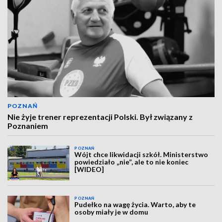
POZNAŃ
Nie żyje trener reprezentacji Polski. Był związany z
Poznaniem
POZNAŃ
Wójt chce likwidacji szkół. Ministerstwo
powiedziało „nie”, ale to nie koniec
[WIDEO]
POZNAŃ
Pudełko na wagę życia. Warto, aby te
osoby miały je w domu