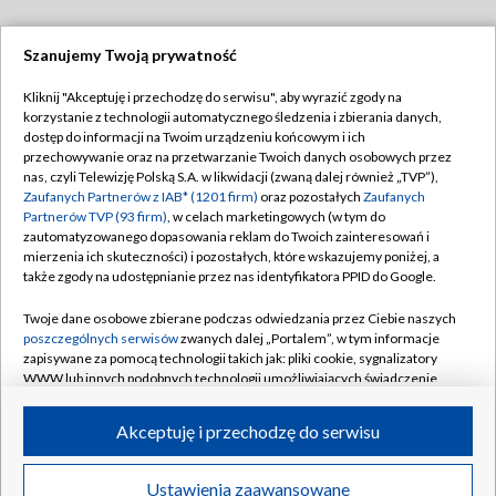
Szanujemy Twoją prywatność
Dołącz do nas:
Kliknij "Akceptuję i przechodzę do serwisu", aby wyrazić zgody na
korzystanie z technologii automatycznego śledzenia i zbierania danych,
TVP
dostęp do informacji na Twoim urządzeniu końcowym i ich
Abonament TVP
przechowywanie oraz na przetwarzanie Twoich danych osobowych przez
Regulamin TVP
nas, czyli Telewizję Polską S.A. w likwidacji (zwaną dalej również „TVP”),
Emisja w TVP
Polityka prywatności
Zaufanych Partnerów z IAB* (1201 firm)
oraz pozostałych
Zaufanych
Partnerów TVP (93 firm)
, w celach marketingowych (w tym do
Centrum informacji TVP
Moje zgody
zautomatyzowanego dopasowania reklam do Twoich zainteresowań i
mierzenia ich skuteczności) i pozostałych, które wskazujemy poniżej, a
Naziemna Telewizja Cyfrowa
Pomoc
także zgody na udostępnianie przez nas identyfikatora PPID do Google.
Sklep TVP
Biuro reklamy
Twoje dane osobowe zbierane podczas odwiedzania przez Ciebie naszych
Rada Programowa
Kontakt
poszczególnych serwisów
zwanych dalej „Portalem”, w tym informacje
zapisywane za pomocą technologii takich jak: pliki cookie, sygnalizatory
System NOS
WWW lub innych podobnych technologii umożliwiających świadczenie
dopasowanych i bezpiecznych usług, personalizację treści oraz reklam,
Informacje o nadawcy
Kanały
udostępnianie funkcji mediów społecznościowych oraz analizowanie
Akceptuję i przechodzę do serwisu
ruchu w Internecie.
Program dla prasy
©2026 Telewizja Polska S.A. w likwidacji
Biuro Reklamy
Twoje dane osobowe zbierane podczas odwiedzania przez Ciebie
Ustawienia zaawansowane