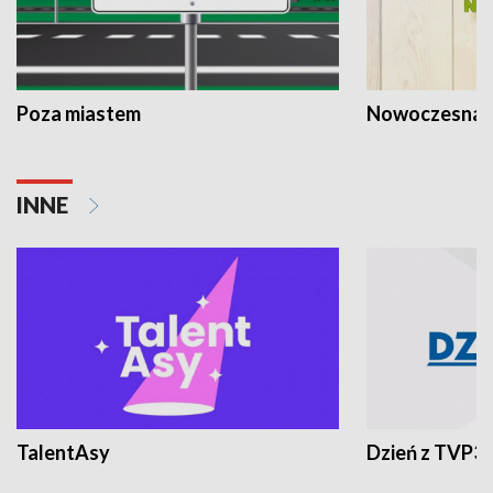
Poza miastem
Nowoczesna 
INNE
TalentAsy
Dzień z TVP3