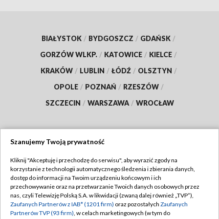
BIAŁYSTOK
/
BYDGOSZCZ
/
GDAŃSK
/
GORZÓW WLKP.
/
KATOWICE
/
KIELCE
/
KRAKÓW
/
LUBLIN
/
ŁÓDŹ
/
OLSZTYN
/
OPOLE
/
POZNAŃ
/
RZESZÓW
/
SZCZECIN
/
WARSZAWA
/
WROCŁAW
Szanujemy Twoją prywatność
Dołącz do nas:
Kliknij "Akceptuję i przechodzę do serwisu", aby wyrazić zgody na
korzystanie z technologii automatycznego śledzenia i zbierania danych,
TVP
dostęp do informacji na Twoim urządzeniu końcowym i ich
Abonament TVP
przechowywanie oraz na przetwarzanie Twoich danych osobowych przez
Regulamin TVP
nas, czyli Telewizję Polską S.A. w likwidacji (zwaną dalej również „TVP”),
Emisja w TVP
Zaufanych Partnerów z IAB* (1201 firm)
oraz pozostałych
Zaufanych
Polityka prywatności
Partnerów TVP (93 firm)
, w celach marketingowych (w tym do
Centrum informacji TVP