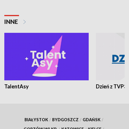
INNE
TalentAsy
Dzień z TVP3
BIAŁYSTOK
/
BYDGOSZCZ
/
GDAŃSK
/