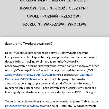
GORZÓW WLKP.
/
KATOWICE
/
KIELCE
/
KRAKÓW
/
LUBLIN
/
ŁÓDŹ
/
OLSZTYN
/
OPOLE
/
POZNAŃ
/
RZESZÓW
/
SZCZECIN
/
WARSZAWA
/
WROCŁAW
Szanujemy Twoją prywatność
Dołącz do nas:
Kliknij "Akceptuję i przechodzę do serwisu", aby wyrazić zgody na
korzystanie z technologii automatycznego śledzenia i zbierania danych,
TVP
dostęp do informacji na Twoim urządzeniu końcowym i ich
Abonament TVP
przechowywanie oraz na przetwarzanie Twoich danych osobowych przez
Regulamin TVP
nas, czyli Telewizję Polską S.A. w likwidacji (zwaną dalej również „TVP”),
Emisja w TVP
Zaufanych Partnerów z IAB* (1201 firm)
oraz pozostałych
Zaufanych
Polityka prywatności
Partnerów TVP (93 firm)
, w celach marketingowych (w tym do
Centrum informacji TVP
Moje zgody
zautomatyzowanego dopasowania reklam do Twoich zainteresowań i
mierzenia ich skuteczności) i pozostałych, które wskazujemy poniżej, a
Naziemna Telewizja Cyfrowa
Pomoc
także zgody na udostępnianie przez nas identyfikatora PPID do Google.
Sklep TVP
Biuro reklamy
Twoje dane osobowe zbierane podczas odwiedzania przez Ciebie naszych
Rada Programowa
poszczególnych serwisów
zwanych dalej „Portalem”, w tym informacje
Kontakt