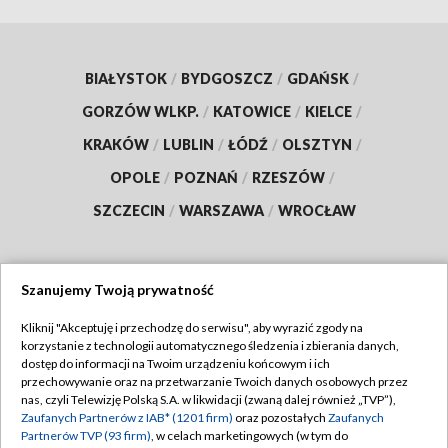
BIAŁYSTOK
/
BYDGOSZCZ
/
GDAŃSK
/
GORZÓW WLKP.
/
KATOWICE
/
KIELCE
/
KRAKÓW
/
LUBLIN
/
ŁÓDŹ
/
OLSZTYN
/
OPOLE
/
POZNAŃ
/
RZESZÓW
/
SZCZECIN
/
WARSZAWA
/
WROCŁAW
Szanujemy Twoją prywatność
Dołącz do nas:
Kliknij "Akceptuję i przechodzę do serwisu", aby wyrazić zgody na
korzystanie z technologii automatycznego śledzenia i zbierania danych,
TVP
dostęp do informacji na Twoim urządzeniu końcowym i ich
Abonament TVP
przechowywanie oraz na przetwarzanie Twoich danych osobowych przez
Regulamin TVP
nas, czyli Telewizję Polską S.A. w likwidacji (zwaną dalej również „TVP”),
Emisja w TVP
Zaufanych Partnerów z IAB* (1201 firm)
oraz pozostałych
Zaufanych
Polityka prywatności
Partnerów TVP (93 firm)
, w celach marketingowych (w tym do
Centrum informacji TVP