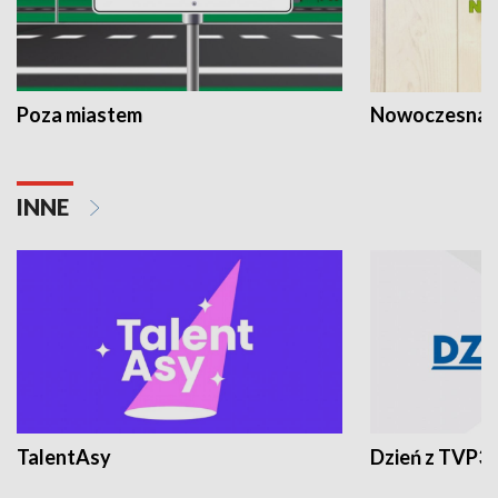
Poza miastem
Nowoczesna 
INNE
TalentAsy
Dzień z TVP3