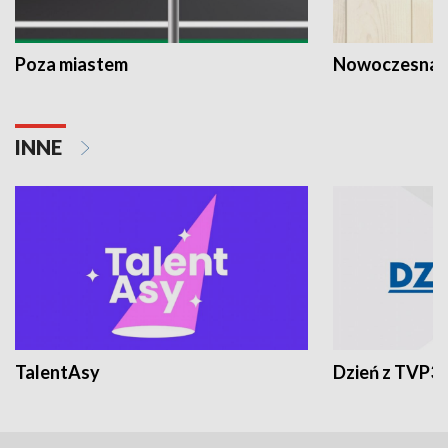
Poza miastem
Nowoczesna 
INNE
TalentAsy
Dzień z TVP3