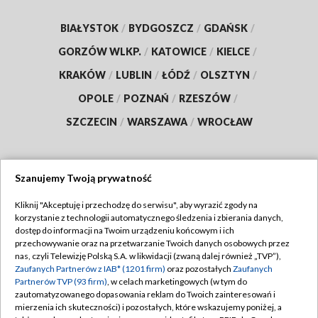
BIAŁYSTOK
/
BYDGOSZCZ
/
GDAŃSK
/
GORZÓW WLKP.
/
KATOWICE
/
KIELCE
/
KRAKÓW
/
LUBLIN
/
ŁÓDŹ
/
OLSZTYN
/
OPOLE
/
POZNAŃ
/
RZESZÓW
/
SZCZECIN
/
WARSZAWA
/
WROCŁAW
Szanujemy Twoją prywatność
Dołącz do nas:
Kliknij "Akceptuję i przechodzę do serwisu", aby wyrazić zgody na
korzystanie z technologii automatycznego śledzenia i zbierania danych,
TVP
dostęp do informacji na Twoim urządzeniu końcowym i ich
Abonament TVP
przechowywanie oraz na przetwarzanie Twoich danych osobowych przez
Regulamin TVP
nas, czyli Telewizję Polską S.A. w likwidacji (zwaną dalej również „TVP”),
Emisja w TVP
Zaufanych Partnerów z IAB* (1201 firm)
oraz pozostałych
Zaufanych
Polityka prywatności
Partnerów TVP (93 firm)
, w celach marketingowych (w tym do
Centrum informacji TVP
Moje zgody
zautomatyzowanego dopasowania reklam do Twoich zainteresowań i
mierzenia ich skuteczności) i pozostałych, które wskazujemy poniżej, a
Naziemna Telewizja Cyfrowa
Pomoc