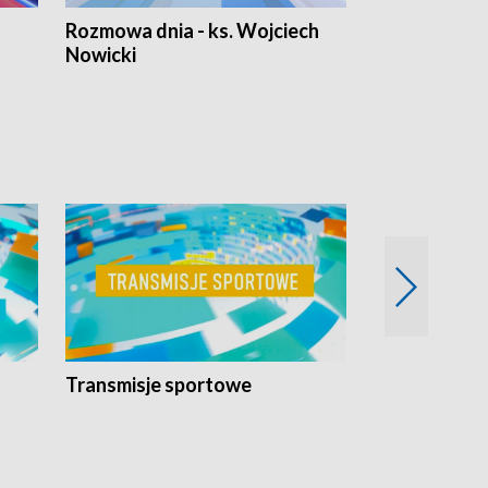
Rozmowa dnia - ks. Wojciech
Euro Fakty
Nowicki
Transmisje sportowe
Reportaże s