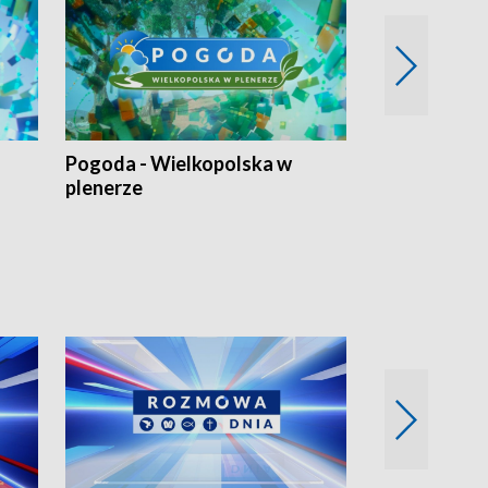
Pogoda - Wielkopolska w
Eko prognoza
plenerze