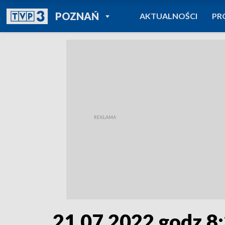
POWRÓT DO
POZNAŃ
AKTUALNOŚCI
PR
TVP REGIONY
21.07.2022 godz.8