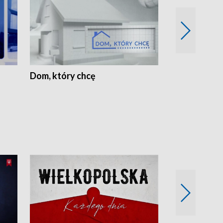
Dom, który chcę
Biznes Wielk