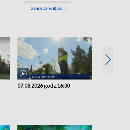
ZOBACZ WIĘCEJ
07.08.2026 godz.16:30
07.08.2026 g