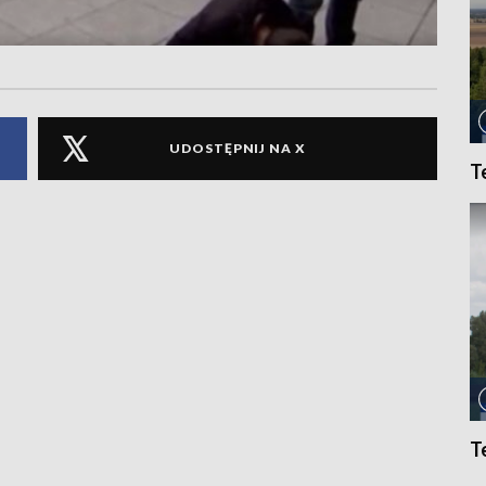
UDOSTĘPNIJ NA X
T
T