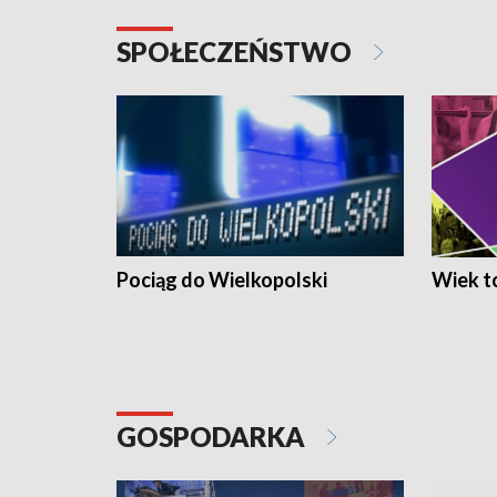
SPOŁECZEŃSTWO
Pociąg do Wielkopolski
Wiek to
GOSPODARKA