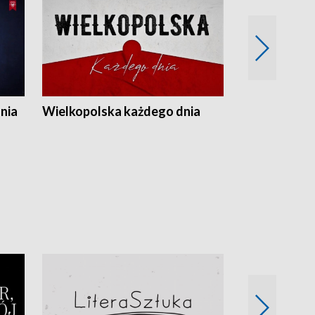
nia
Wielkopolska każdego dnia
Rozmowy z m