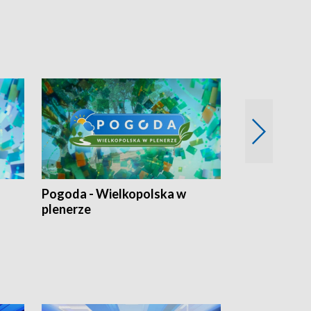
Pogoda - Wielkopolska w
Eko prognoza
plenerze