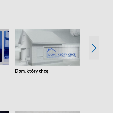
Dom, który chcę
Biznes Wielk