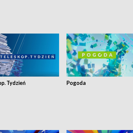
op. Tydzień
Pogoda