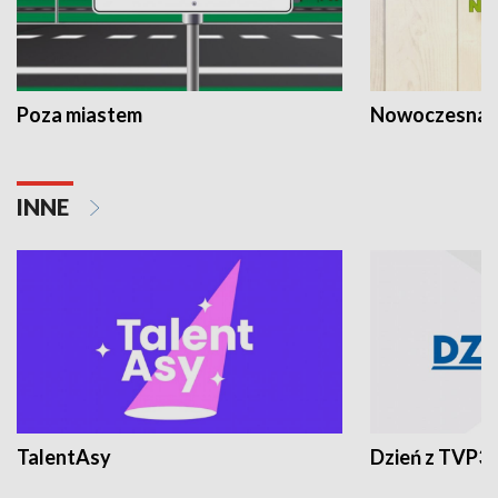
Poza miastem
Nowoczesna 
INNE
TalentAsy
Dzień z TVP3