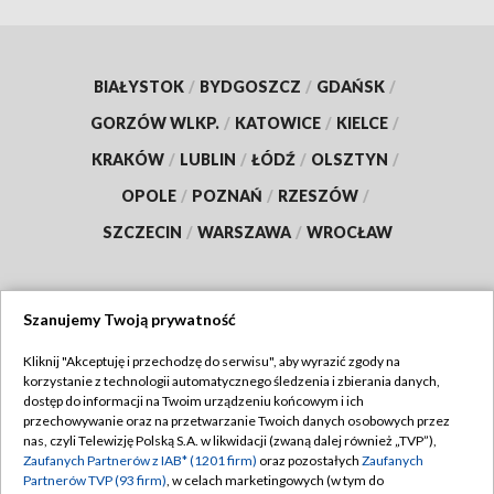
BIAŁYSTOK
/
BYDGOSZCZ
/
GDAŃSK
/
GORZÓW WLKP.
/
KATOWICE
/
KIELCE
/
KRAKÓW
/
LUBLIN
/
ŁÓDŹ
/
OLSZTYN
/
OPOLE
/
POZNAŃ
/
RZESZÓW
/
SZCZECIN
/
WARSZAWA
/
WROCŁAW
Szanujemy Twoją prywatność
Dołącz do nas:
Kliknij "Akceptuję i przechodzę do serwisu", aby wyrazić zgody na
korzystanie z technologii automatycznego śledzenia i zbierania danych,
TVP
dostęp do informacji na Twoim urządzeniu końcowym i ich
Abonament TVP
przechowywanie oraz na przetwarzanie Twoich danych osobowych przez
Regulamin TVP
nas, czyli Telewizję Polską S.A. w likwidacji (zwaną dalej również „TVP”),
Emisja w TVP
Zaufanych Partnerów z IAB* (1201 firm)
oraz pozostałych
Zaufanych
Polityka prywatności
Partnerów TVP (93 firm)
, w celach marketingowych (w tym do
Centrum informacji TVP