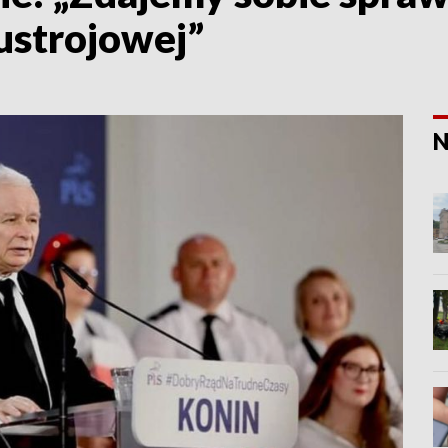
 ustrojowej”
N