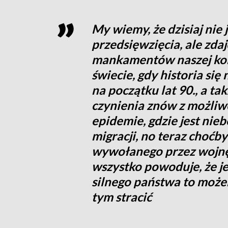
My wiemy, że dzisiaj nie 
przedsięwzięcia, ale zda
mankamentów naszej kons
świecie, gdy historia się
na początku lat 90., a ta
czynienia znów z możliwo
epidemie, gdzie jest nie
migracji, no teraz choćb
wywołanego przez wojnę i
wszystko powoduje, że je
silnego państwa to może
tym stracić