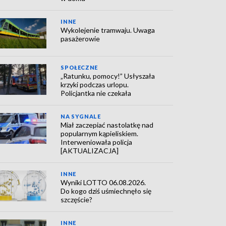
INNE
Wykolejenie tramwaju. Uwaga
pasażerowie
SPOŁECZNE
„Ratunku, pomocy!” Usłyszała
krzyki podczas urlopu.
Policjantka nie czekała
NA SYGNALE
Miał zaczepiać nastolatkę nad
popularnym kąpieliskiem.
Interweniowała policja
[AKTUALIZACJA]
INNE
Wyniki LOTTO 06.08.2026.
Do kogo dziś uśmiechnęło się
szczęście?
INNE