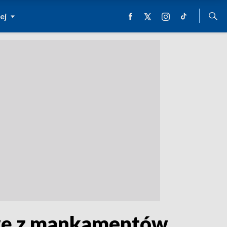
ej
awę z mankamentów