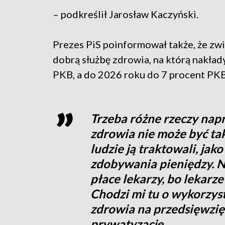
– podkreślił Jarosław Kaczyński.
Prezes PiS poinformował także, że zw
dobrą służbę zdrowia, na którą nakła
PKB, a do 2026 roku do 7 procent PKB
Trzeba różne rzeczy nap
zdrowia nie może być ta
ludzie ją traktowali, jak
zdobywania pieniędzy. N
płace lekarzy, bo lekarz
Chodzi mi tu o wykorzys
zdrowia na przedsięwzięc
prywatyzacje