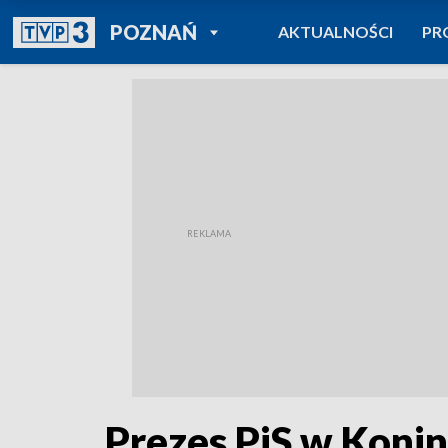
POWRÓT DO
POZNAŃ
AKTUALNOŚCI
PR
TVP REGIONY
Prezes PiS w Koni