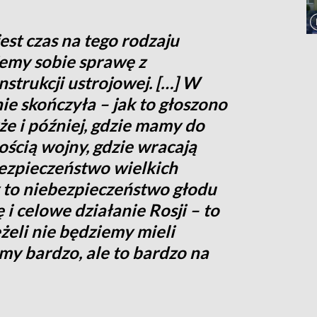
jest czas na tego rodzaju
jemy sobie sprawę z
trukcji ustrojowej. […] W
 nie skończyła – jak to głoszono
kże i później, gdzie mamy do
ścią wojny, gdzie wracają
bezpieczeństwo wielkich
y to niebezpieczeństwo głodu
 celowe działanie Rosji – to
żeli nie będziemy mieli
my bardzo, ale to bardzo na