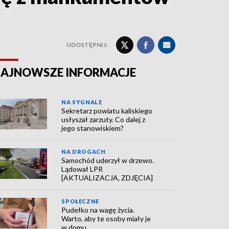
UDOSTĘPNIJ:
AJNOWSZE INFORMACJE
NA SYGNALE
Sekretarz powiatu kaliskiego
usłyszał zarzuty. Co dalej z
jego stanowiskiem?
NA DROGACH
Samochód uderzył w drzewo.
Lądował LPR
[AKTUALIZACJA, ZDJĘCIA]
SPOŁECZNE
Pudełko na wagę życia.
Warto, aby te osoby miały je
w domu