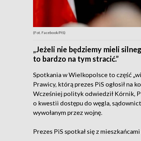
(Fot. Facebook/PiS)
„Jeżeli nie będziemy mieli siln
to bardzo na tym stracić.”
Spotkania w Wielkopolsce to część „wi
Prawicy, którą prezes PiS ogłosił na k
Wcześniej polityk odwiedził Kórnik, 
o kwestii dostępu do węgla, sądownic
wywołanym przez wojnę.
Prezes PiS spotkał się z mieszkańcami