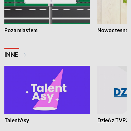
Poza miastem
Nowoczesna 
INNE
TalentAsy
Dzień z TVP3