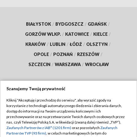
BIAŁYSTOK
/
BYDGOSZCZ
/
GDAŃSK
/
GORZÓW WLKP.
/
KATOWICE
/
KIELCE
/
KRAKÓW
/
LUBLIN
/
ŁÓDŹ
/
OLSZTYN
/
OPOLE
/
POZNAŃ
/
RZESZÓW
/
SZCZECIN
/
WARSZAWA
/
WROCŁAW
Szanujemy Twoją prywatność
Dołącz do nas:
Kliknij "Akceptuję i przechodzę do serwisu", aby wyrazić zgody na
korzystanie z technologii automatycznego śledzenia i zbierania danych,
TVP
dostęp do informacji na Twoim urządzeniu końcowym i ich
Abonament TVP
przechowywanie oraz na przetwarzanie Twoich danych osobowych przez
Regulamin TVP
nas, czyli Telewizję Polską S.A. w likwidacji (zwaną dalej również „TVP”),
Emisja w TVP
Zaufanych Partnerów z IAB* (1201 firm)
oraz pozostałych
Zaufanych
Polityka prywatności
Partnerów TVP (93 firm)
, w celach marketingowych (w tym do
Centrum informacji TVP