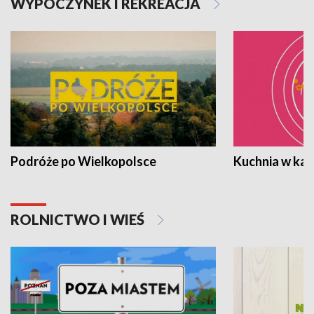
WYPOCZYNEK I REKREACJA
Podróże po Wielkopolsce
Kuchnia w ka
ROLNICTWO I WIEŚ