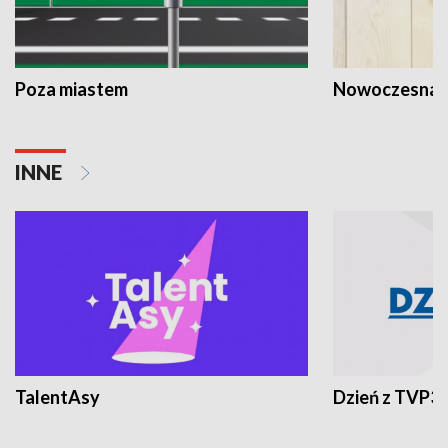
Poza miastem
Nowoczesna 
INNE
TalentAsy
Dzień z TVP3