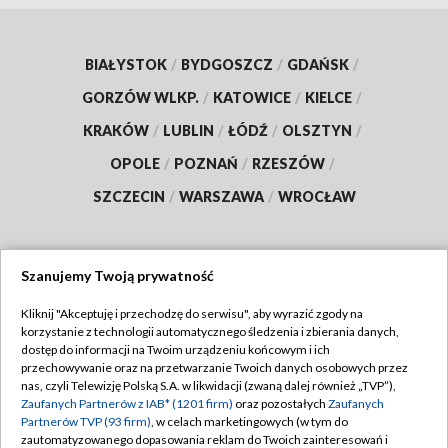
BIAŁYSTOK
/
BYDGOSZCZ
/
GDAŃSK
/
GORZÓW WLKP.
/
KATOWICE
/
KIELCE
/
KRAKÓW
/
LUBLIN
/
ŁÓDŹ
/
OLSZTYN
/
OPOLE
/
POZNAŃ
/
RZESZÓW
/
SZCZECIN
/
WARSZAWA
/
WROCŁAW
Szanujemy Twoją prywatność
Dołącz do nas:
Kliknij "Akceptuję i przechodzę do serwisu", aby wyrazić zgody na
korzystanie z technologii automatycznego śledzenia i zbierania danych,
TVP
dostęp do informacji na Twoim urządzeniu końcowym i ich
Abonament TVP
przechowywanie oraz na przetwarzanie Twoich danych osobowych przez
Regulamin TVP
nas, czyli Telewizję Polską S.A. w likwidacji (zwaną dalej również „TVP”),
Emisja w TVP
Zaufanych Partnerów z IAB* (1201 firm)
oraz pozostałych
Zaufanych
Polityka prywatności
Partnerów TVP (93 firm)
, w celach marketingowych (w tym do
Centrum informacji TVP
Moje zgody
zautomatyzowanego dopasowania reklam do Twoich zainteresowań i