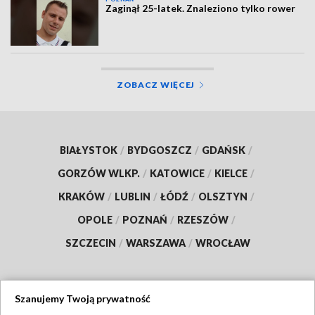
Zaginął 25-latek. Znaleziono tylko rower
ZOBACZ WIĘCEJ
BIAŁYSTOK
/
BYDGOSZCZ
/
GDAŃSK
/
GORZÓW WLKP.
/
KATOWICE
/
KIELCE
/
KRAKÓW
/
LUBLIN
/
ŁÓDŹ
/
OLSZTYN
/
OPOLE
/
POZNAŃ
/
RZESZÓW
/
SZCZECIN
/
WARSZAWA
/
WROCŁAW
Szanujemy Twoją prywatność
Dołącz do nas: