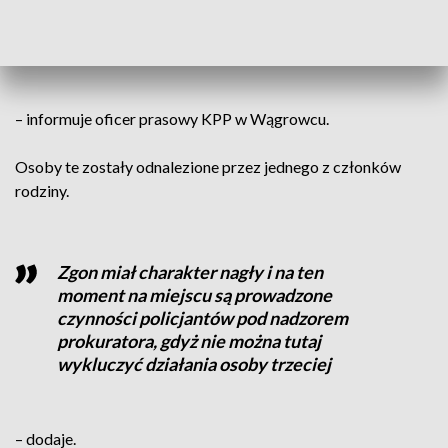
Wapno). Są to matka i syn w wieku 75 i 49
lat
– informuje oficer prasowy KPP w Wągrowcu.
Osoby te zostały odnalezione przez jednego z członków
rodziny.
Zgon miał charakter nagły i na ten
moment na miejscu są prowadzone
czynności policjantów pod nadzorem
prokuratora, gdyż nie można tutaj
wykluczyć działania osoby trzeciej
– dodaje.