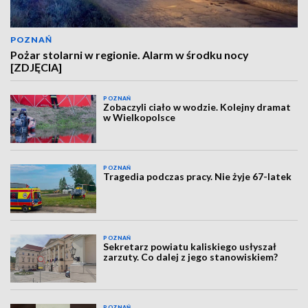
POZNAŃ
Pożar stolarni w regionie. Alarm w środku nocy
[ZDJĘCIA]
POZNAŃ
Zobaczyli ciało w wodzie. Kolejny dramat
w Wielkopolsce
POZNAŃ
Tragedia podczas pracy. Nie żyje 67-latek
POZNAŃ
Sekretarz powiatu kaliskiego usłyszał
zarzuty. Co dalej z jego stanowiskiem?
POZNAŃ