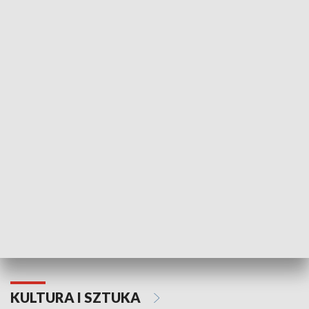
HISTORIA
70. rocznica Powstania
Narodowy Dzi
Poznańskiego Czerwca 1956 roku
Powstania Wi
KULTURA I SZTUKA