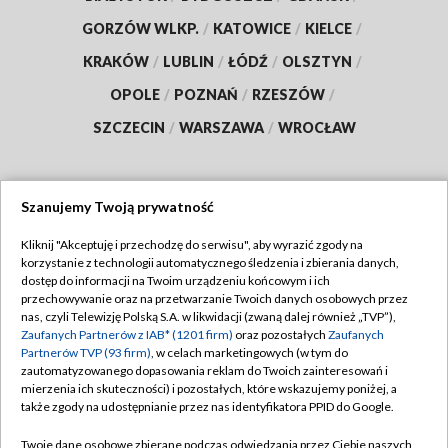
GORZÓW WLKP.
/
KATOWICE
/
KIELCE
/
KRAKÓW
/
LUBLIN
/
ŁÓDŹ
/
OLSZTYN
/
OPOLE
/
POZNAŃ
/
RZESZÓW
/
SZCZECIN
/
WARSZAWA
/
WROCŁAW
Szanujemy Twoją prywatność
Dołącz do nas:
Kliknij "Akceptuję i przechodzę do serwisu", aby wyrazić zgody na
korzystanie z technologii automatycznego śledzenia i zbierania danych,
TVP
dostęp do informacji na Twoim urządzeniu końcowym i ich
Abonament TVP
przechowywanie oraz na przetwarzanie Twoich danych osobowych przez
Regulamin TVP
nas, czyli Telewizję Polską S.A. w likwidacji (zwaną dalej również „TVP”),
Emisja w TVP
Zaufanych Partnerów z IAB* (1201 firm)
oraz pozostałych
Zaufanych
Polityka prywatności
Partnerów TVP (93 firm)
, w celach marketingowych (w tym do
Centrum informacji TVP
Moje zgody
zautomatyzowanego dopasowania reklam do Twoich zainteresowań i
mierzenia ich skuteczności) i pozostałych, które wskazujemy poniżej, a
Naziemna Telewizja Cyfrowa
Pomoc
także zgody na udostępnianie przez nas identyfikatora PPID do Google.
Sklep TVP
Biuro reklamy
Twoje dane osobowe zbierane podczas odwiedzania przez Ciebie naszych