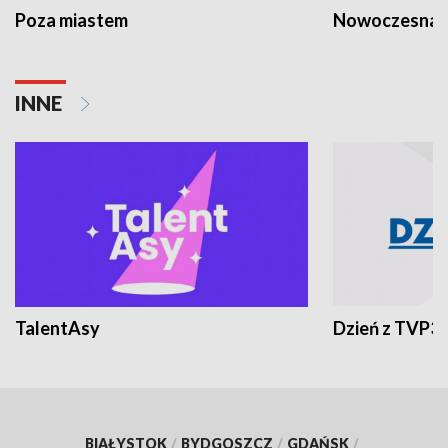
Poza miastem
Nowoczesna 
INNE
TalentAsy
Dzień z TVP3
BIAŁYSTOK
/
BYDGOSZCZ
/
GDAŃSK
/