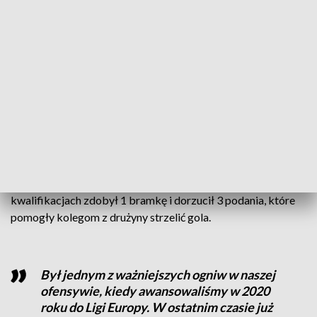
spędzone w klubie i życzymy powodzenia
w dalszej karierze piłkarskiej
– mówi dyrektor Kolejorza Tomasz Rząsa.
30-letni ofensywny pomocnik grał w niebiesko-białych
barwach od zimy 2019 r., kiedy przeszedł do drużyny z
Łódzkiego Klubu Sportowego. Rozegrał 94 mecze, w
których strzelił 17 goli. Swój najlepszy moment w Lechu miał
w trackie walki o awans do fazy grupowej Ligi Europy. W
kwalifikacjach zdobył 1 bramkę i dorzucił 3 podania, które
pomogły kolegom z drużyny strzelić gola.
Był jednym z ważniejszych ogniw w naszej
ofensywie, kiedy awansowaliśmy w 2020
roku do Ligi Europy. W ostatnim czasie już