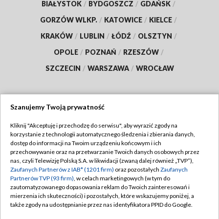
BIAŁYSTOK
/
BYDGOSZCZ
/
GDAŃSK
/
GORZÓW WLKP.
/
KATOWICE
/
KIELCE
/
KRAKÓW
/
LUBLIN
/
ŁÓDŹ
/
OLSZTYN
/
OPOLE
/
POZNAŃ
/
RZESZÓW
/
SZCZECIN
/
WARSZAWA
/
WROCŁAW
Szanujemy Twoją prywatność
Dołącz do nas:
Kliknij "Akceptuję i przechodzę do serwisu", aby wyrazić zgody na
korzystanie z technologii automatycznego śledzenia i zbierania danych,
TVP
dostęp do informacji na Twoim urządzeniu końcowym i ich
Abonament TVP
przechowywanie oraz na przetwarzanie Twoich danych osobowych przez
Regulamin TVP
nas, czyli Telewizję Polską S.A. w likwidacji (zwaną dalej również „TVP”),
Emisja w TVP
Polityka prywatności
Zaufanych Partnerów z IAB* (1201 firm)
oraz pozostałych
Zaufanych
Partnerów TVP (93 firm)
, w celach marketingowych (w tym do
Centrum informacji TVP
Moje zgody
zautomatyzowanego dopasowania reklam do Twoich zainteresowań i
mierzenia ich skuteczności) i pozostałych, które wskazujemy poniżej, a
Naziemna Telewizja Cyfrowa
Pomoc
także zgody na udostępnianie przez nas identyfikatora PPID do Google.
Sklep TVP
Biuro reklamy