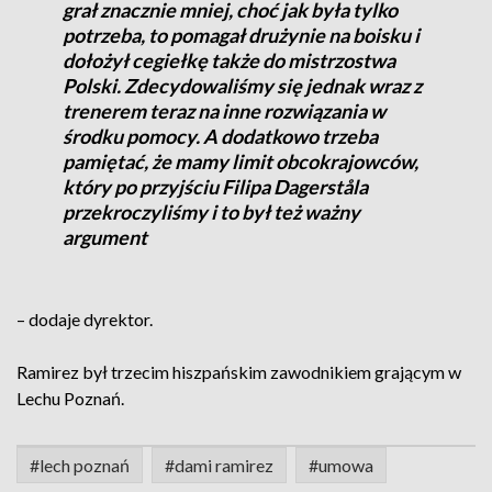
grał znacznie mniej, choć jak była tylko
potrzeba, to pomagał drużynie na boisku i
dołożył cegiełkę także do mistrzostwa
Polski. Zdecydowaliśmy się jednak wraz z
trenerem teraz na inne rozwiązania w
środku pomocy. A dodatkowo trzeba
pamiętać, że mamy limit obcokrajowców,
który po przyjściu Filipa Dagerståla
przekroczyliśmy i to był też ważny
argument
– dodaje dyrektor.
Ramirez był trzecim hiszpańskim zawodnikiem grającym w
Lechu Poznań.
#lech poznań
#dami ramirez
#umowa