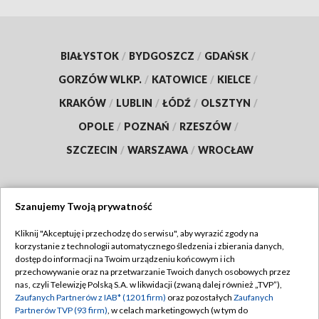
BIAŁYSTOK
/
BYDGOSZCZ
/
GDAŃSK
/
GORZÓW WLKP.
/
KATOWICE
/
KIELCE
/
KRAKÓW
/
LUBLIN
/
ŁÓDŹ
/
OLSZTYN
/
OPOLE
/
POZNAŃ
/
RZESZÓW
/
SZCZECIN
/
WARSZAWA
/
WROCŁAW
Szanujemy Twoją prywatność
Dołącz do nas:
Kliknij "Akceptuję i przechodzę do serwisu", aby wyrazić zgody na
korzystanie z technologii automatycznego śledzenia i zbierania danych,
TVP
dostęp do informacji na Twoim urządzeniu końcowym i ich
Abonament TVP
przechowywanie oraz na przetwarzanie Twoich danych osobowych przez
Regulamin TVP
nas, czyli Telewizję Polską S.A. w likwidacji (zwaną dalej również „TVP”),
Emisja w TVP
Zaufanych Partnerów z IAB* (1201 firm)
oraz pozostałych
Zaufanych
Polityka prywatności
Partnerów TVP (93 firm)
, w celach marketingowych (w tym do
Centrum informacji TVP