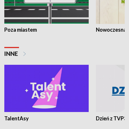
Poza miastem
Nowoczesna 
INNE
TalentAsy
Dzień z TVP3