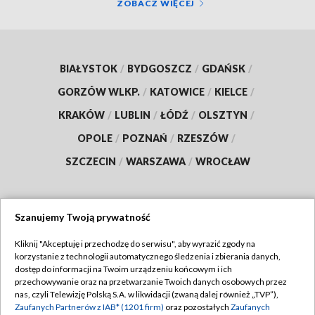
ZOBACZ WIĘCEJ
BIAŁYSTOK
/
BYDGOSZCZ
/
GDAŃSK
/
GORZÓW WLKP.
/
KATOWICE
/
KIELCE
/
KRAKÓW
/
LUBLIN
/
ŁÓDŹ
/
OLSZTYN
/
OPOLE
/
POZNAŃ
/
RZESZÓW
/
SZCZECIN
/
WARSZAWA
/
WROCŁAW
Szanujemy Twoją prywatność
Dołącz do nas:
Kliknij "Akceptuję i przechodzę do serwisu", aby wyrazić zgody na
korzystanie z technologii automatycznego śledzenia i zbierania danych,
TVP
dostęp do informacji na Twoim urządzeniu końcowym i ich
Abonament TVP
przechowywanie oraz na przetwarzanie Twoich danych osobowych przez
Regulamin TVP
nas, czyli Telewizję Polską S.A. w likwidacji (zwaną dalej również „TVP”),
Emisja w TVP
Polityka prywatności
Zaufanych Partnerów z IAB* (1201 firm)
oraz pozostałych
Zaufanych