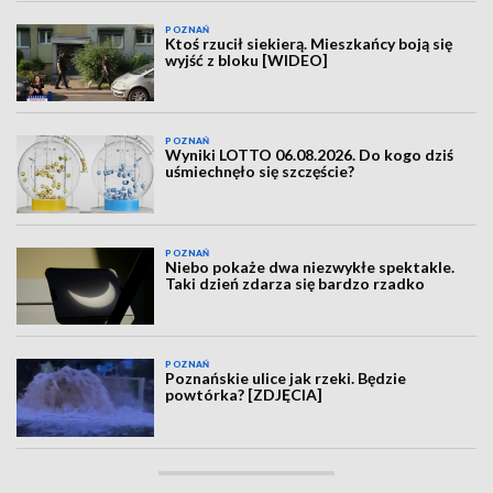
POZNAŃ
Ktoś rzucił siekierą. Mieszkańcy boją się
wyjść z bloku [WIDEO]
POZNAŃ
Wyniki LOTTO 06.08.2026. Do kogo dziś
uśmiechnęło się szczęście?
POZNAŃ
Niebo pokaże dwa niezwykłe spektakle.
Taki dzień zdarza się bardzo rzadko
POZNAŃ
Poznańskie ulice jak rzeki. Będzie
powtórka? [ZDJĘCIA]