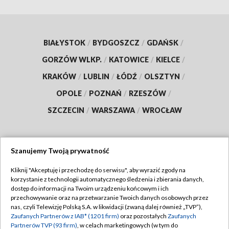
BIAŁYSTOK
/
BYDGOSZCZ
/
GDAŃSK
/
GORZÓW WLKP.
/
KATOWICE
/
KIELCE
/
KRAKÓW
/
LUBLIN
/
ŁÓDŹ
/
OLSZTYN
/
OPOLE
/
POZNAŃ
/
RZESZÓW
/
SZCZECIN
/
WARSZAWA
/
WROCŁAW
Szanujemy Twoją prywatność
Dołącz do nas:
Kliknij "Akceptuję i przechodzę do serwisu", aby wyrazić zgody na
korzystanie z technologii automatycznego śledzenia i zbierania danych,
TVP
dostęp do informacji na Twoim urządzeniu końcowym i ich
Abonament TVP
przechowywanie oraz na przetwarzanie Twoich danych osobowych przez
Regulamin TVP
nas, czyli Telewizję Polską S.A. w likwidacji (zwaną dalej również „TVP”),
Emisja w TVP
Zaufanych Partnerów z IAB* (1201 firm)
oraz pozostałych
Zaufanych
Polityka prywatności
Partnerów TVP (93 firm)
, w celach marketingowych (w tym do