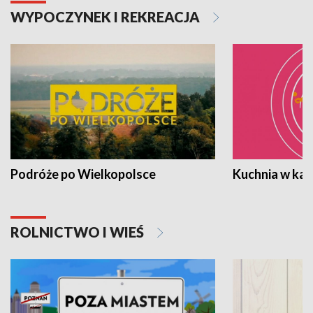
WYPOCZYNEK I REKREACJA
Podróże po Wielkopolsce
Kuchnia w ka
ROLNICTWO I WIEŚ