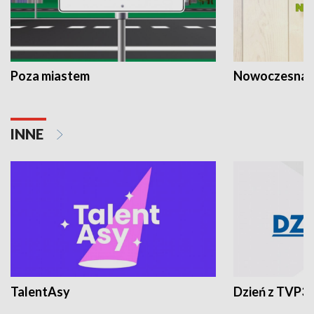
Poza miastem
Nowoczesna 
INNE
TalentAsy
Dzień z TVP3