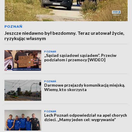
POZNAŃ
Jeszcze niedawno był bezdomny. Teraz uratował życie,
ryzykując własnym
POZNAŃ
„Sąsiad sąsiadowi sąsiadem”. Przeciw
podziałom i przemocy [WIDEO]
POZNAŃ
Darmowe przejazdy komunikacją miejską.
Wiemy, kto skorzysta
POZNAŃ
Lech Poznań odpowiedział na apel chorych
dzieci. „Mamy jeden cel: wygrywanie”