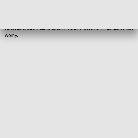
Jarmark odbędzie się wzdłuż dwóch deptaków, tj. ul.
Chrobrego oraz ul. Rzeźnickiej na dziedzińcu Starego
Ratusza oraz gnieźnieńskim Rynku. Wstęp na wydarzenie jest
wolny.