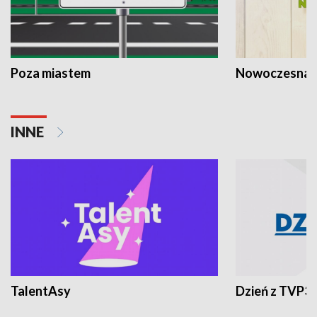
Poza miastem
Nowoczesna 
INNE
TalentAsy
Dzień z TVP3