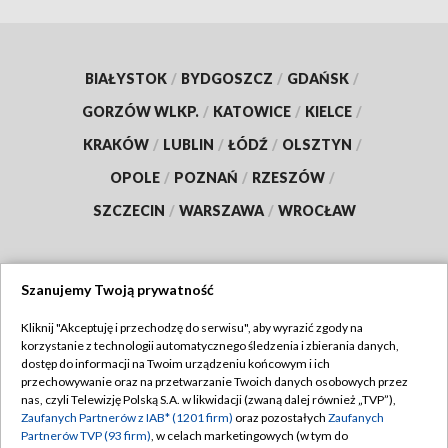
BIAŁYSTOK
/
BYDGOSZCZ
/
GDAŃSK
/
GORZÓW WLKP.
/
KATOWICE
/
KIELCE
/
KRAKÓW
/
LUBLIN
/
ŁÓDŹ
/
OLSZTYN
/
OPOLE
/
POZNAŃ
/
RZESZÓW
/
SZCZECIN
/
WARSZAWA
/
WROCŁAW
Szanujemy Twoją prywatność
Dołącz do nas:
Kliknij "Akceptuję i przechodzę do serwisu", aby wyrazić zgody na
korzystanie z technologii automatycznego śledzenia i zbierania danych,
TVP
dostęp do informacji na Twoim urządzeniu końcowym i ich
Abonament TVP
przechowywanie oraz na przetwarzanie Twoich danych osobowych przez
Regulamin TVP
nas, czyli Telewizję Polską S.A. w likwidacji (zwaną dalej również „TVP”),
Emisja w TVP
Zaufanych Partnerów z IAB* (1201 firm)
oraz pozostałych
Zaufanych
Polityka prywatności
Partnerów TVP (93 firm)
, w celach marketingowych (w tym do
Centrum informacji TVP