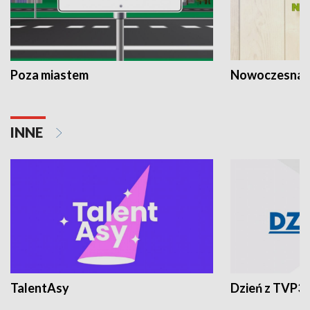
Poza miastem
Nowoczesna 
INNE
TalentAsy
Dzień z TVP3