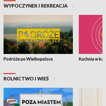
WYPOCZYNEK I REKREACJA
Podróże po Wielkopolsce
Kuchnia w ka
ROLNICTWO I WIEŚ