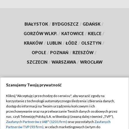
BIAŁYSTOK
/
BYDGOSZCZ
/
GDAŃSK
/
GORZÓW WLKP.
/
KATOWICE
/
KIELCE
/
KRAKÓW
/
LUBLIN
/
ŁÓDŹ
/
OLSZTYN
/
OPOLE
/
POZNAŃ
/
RZESZÓW
/
SZCZECIN
/
WARSZAWA
/
WROCŁAW
Szanujemy Twoją prywatność
Dołącz do nas:
Kliknij "Akceptuję i przechodzę do serwisu", aby wyrazić zgody na
korzystanie z technologii automatycznego śledzenia i zbierania danych,
TVP
dostęp do informacji na Twoim urządzeniu końcowym i ich
Abonament TVP
przechowywanie oraz na przetwarzanie Twoich danych osobowych przez
Regulamin TVP
nas, czyli Telewizję Polską S.A. w likwidacji (zwaną dalej również „TVP”),
Emisja w TVP
Zaufanych Partnerów z IAB* (1201 firm)
oraz pozostałych
Zaufanych
Polityka prywatności
Partnerów TVP (93 firm)
, w celach marketingowych (w tym do