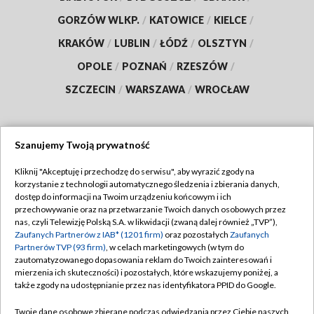
GORZÓW WLKP.
/
KATOWICE
/
KIELCE
/
KRAKÓW
/
LUBLIN
/
ŁÓDŹ
/
OLSZTYN
/
OPOLE
/
POZNAŃ
/
RZESZÓW
/
SZCZECIN
/
WARSZAWA
/
WROCŁAW
Szanujemy Twoją prywatność
Dołącz do nas:
Kliknij "Akceptuję i przechodzę do serwisu", aby wyrazić zgody na
korzystanie z technologii automatycznego śledzenia i zbierania danych,
TVP
dostęp do informacji na Twoim urządzeniu końcowym i ich
Abonament TVP
przechowywanie oraz na przetwarzanie Twoich danych osobowych przez
Regulamin TVP
nas, czyli Telewizję Polską S.A. w likwidacji (zwaną dalej również „TVP”),
Emisja w TVP
Zaufanych Partnerów z IAB* (1201 firm)
oraz pozostałych
Zaufanych
Polityka prywatności
Partnerów TVP (93 firm)
, w celach marketingowych (w tym do
Centrum informacji TVP
Moje zgody
zautomatyzowanego dopasowania reklam do Twoich zainteresowań i
mierzenia ich skuteczności) i pozostałych, które wskazujemy poniżej, a
Naziemna Telewizja Cyfrowa
Pomoc
także zgody na udostępnianie przez nas identyfikatora PPID do Google.
Sklep TVP
Biuro reklamy
Twoje dane osobowe zbierane podczas odwiedzania przez Ciebie naszych