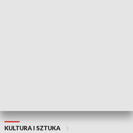
HISTORIA
70. rocznica Powstania
Narodowy Dzi
Poznańskiego Czerwca 1956 roku
Powstania Wi
KULTURA I SZTUKA