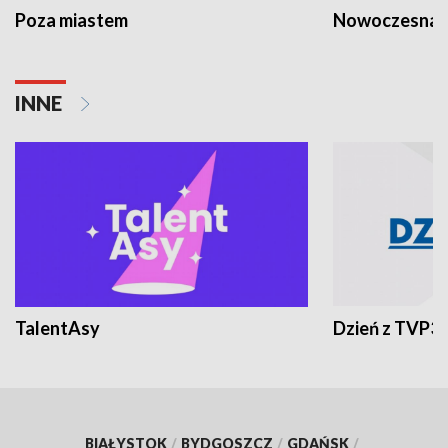
Poza miastem
Nowoczesna 
INNE
TalentAsy
Dzień z TVP3
BIAŁYSTOK
/
BYDGOSZCZ
/
GDAŃSK
/