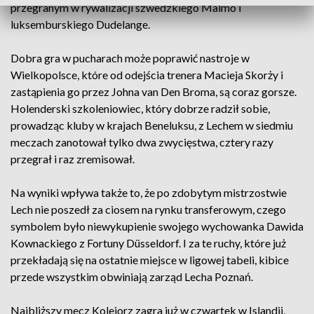
przegranym w rywalizacji szwedzkiego Malmö i
luksemburskiego Dudelange.
Dobra gra w pucharach może poprawić nastroje w
Wielkopolsce, które od odejścia trenera Macieja Skorży i
zastąpienia go przez Johna van Den Broma, są coraz gorsze.
Holenderski szkoleniowiec, który dobrze radził sobie,
prowadząc kluby w krajach Beneluksu, z Lechem w siedmiu
meczach zanotował tylko dwa zwycięstwa, cztery razy
przegrał i raz zremisował.
Na wyniki wpływa także to, że po zdobytym mistrzostwie
Lech nie poszedł za ciosem na rynku transferowym, czego
symbolem było niewykupienie swojego wychowanka Dawida
Kownackiego z Fortuny Düsseldorf. I za te ruchy, które już
przekładają się na ostatnie miejsce w ligowej tabeli, kibice
przede wszystkim obwiniają zarząd Lecha Poznań.
Najbliższy mecz Kolejorz zagra już w czwartek w Islandii,