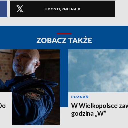
UDOSTĘPNIJ NA X
ZOBACZ TAKŻE
POZNAŃ
Do
W Wielkopolsce zaw
godzina „W”