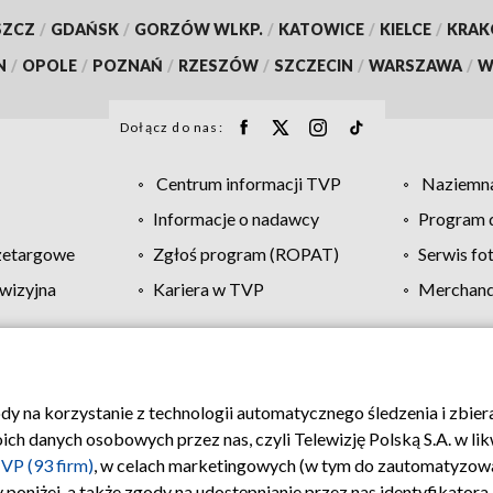
SZCZ
/
GDAŃSK
/
GORZÓW WLKP.
/
KATOWICE
/
KIELCE
/
KRA
N
/
OPOLE
/
POZNAŃ
/
RZESZÓW
/
SZCZECIN
/
WARSZAWA
/
W
Dołącz do nas:
Centrum informacji TVP
Naziemna
Informacje o nadawcy
Program d
zetargowe
Zgłoś program (ROPAT)
Serwis fo
wizyjna
Kariera w TVP
Merchandi
Polityka prywatności
Moje zgody
Pomoc
Biuro re
ody na korzystanie z technologii automatycznego śledzenia i zbie
 danych osobowych przez nas, czyli Telewizję Polską S.A. w likw
VP (93 firm)
, w celach marketingowych (w tym do zautomatyzow
 poniżej, a także zgody na udostępnianie przez nas identyfikator