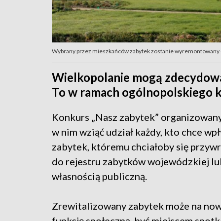
Wybrany przez mieszkańców zabytek zostanie wyremontowany (fot
Wielkopolanie mogą zdecydować 
To w ramach ogólnopolskiego 
Konkurs „Nasz zabytek” organizowany 
w nim wziąć udział każdy, kto chce wp
zabytek, któremu chciałoby się przywr
do rejestru zabytków wojewódzkiej lu
własnością publiczną.
Zrewitalizowany zabytek może na nowo
funkcję społeczną, być miejscem spotka