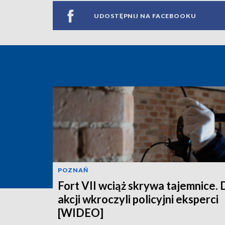
UDOSTĘPNIJ NA FACEBOOKU
POZNAŃ
Fort VII wciąż skrywa tajemnice. 
akcji wkroczyli policyjni eksperci
[WIDEO]