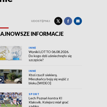
UDOSTĘPNIJ:
AJNOWSZE INFORMACJE
INNE
Wyniki LOTTO 06.08.2026.
Do kogo dziś uśmiechnęło się
szczęście?
INNE
Ktoś rzucił siekierą.
Mieszkańcy boją się wyjść z
bloku [WIDEO]
SPORT
Lech Poznań kontra KI
Klaksvik. Kolejorz miał grać
szybko