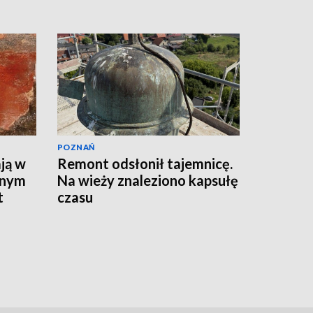
POZNAŃ
ją w
Remont odsłonił tajemnicę.
wnym
Na wieży znaleziono kapsułę
t
czasu