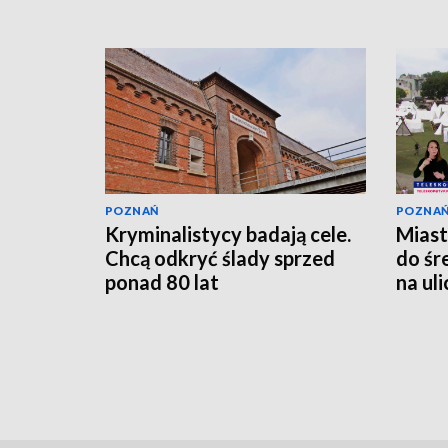
POZNAŃ
POZNA
Kryminalistycy badają cele.
Miast
Chcą odkryć ślady sprzed
do śr
ponad 80 lat
na ul
[WID