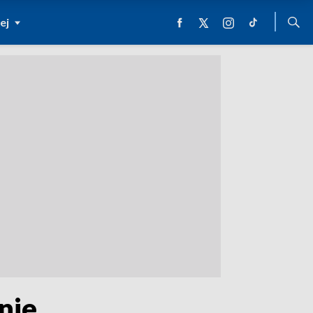
ej
nie