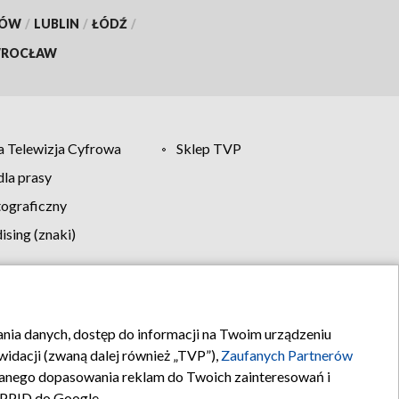
KÓW
/
LUBLIN
/
ŁÓDŹ
/
ROCŁAW
 Telewizja Cyfrowa
Sklep TVP
la prasy
tograficzny
sing (znaki)
klamy
Kontakt
rania danych, dostęp do informacji na Twoim urządzeniu
idacji (zwaną dalej również „TVP”),
Zaufanych Partnerów
anego dopasowania reklam do Twoich zainteresowań i
a PPID do Google.