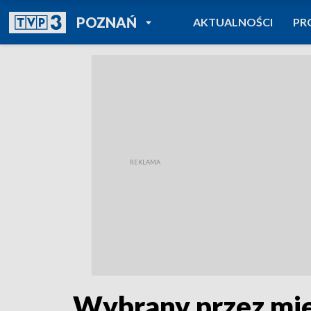
POWRÓT DO
POZNAŃ
AKTUALNOŚCI
PR
TVP REGIONY
Wybrany przez mie