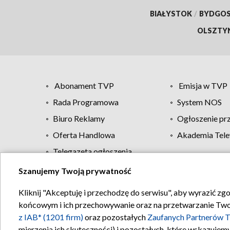
BIAŁYSTOK
/
BYDGO
OLSZTY
Abonament TVP
Emisja w TVP
Rada Programowa
System NOS
Biuro Reklamy
Ogłoszenie pr
Oferta Handlowa
Akademia Tele
Telegazeta ogłoszenia
Szanujemy Twoją prywatność
Regulamin TVP
Kliknij "Akceptuję i przechodzę do serwisu", aby wyrazić zg
końcowym i ich przechowywanie oraz na przetwarzanie Twoich
z IAB* (1201 firm)
oraz pozostałych
Zaufanych Partnerów T
mierzenia ich skuteczności) i pozostałych, które wskazujemy