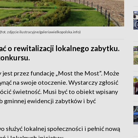
. zdjęcie ilustracyjne/galeriawielkopolska.info)
o rewitalizacji lokalnego zabytku.
konkursu.
jest przez fundację „Most the Most”. Może
łynąć na swoje otoczenie. Wystarczy zgłosić
ócić świetność. Musi być to obiekt wpisany
b gminnej ewidencji zabytków i być
 służyć lokalnej społeczności i pełnić nową
ń i lokalnych inicjatyw.