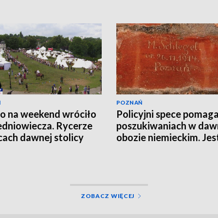
Ń
POZNAŃ
o na weekend wróciło
Policyjni spece pomaga
edniowiecza. Rycerze
poszukiwaniach w da
icach dawnej stolicy
obozie niemieckim. Jes
EO]
wiele do odkrycia
ZOBACZ WIĘCEJ