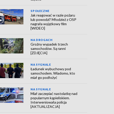
SPOŁECZNE
Jak reagować w razie pożaru
lub powodzi? Młodzież z OSP
nagrała wyjątkowy film
[WIDEO]
NA DROGACH
Groźny wypadek trzech
samochodów. Są ranni
[ZDJĘCIA]
NA SYGNALE
Ładunek wybuchowy pod
samochodem. Wiadomo, kto
miał go podłożyć
NA SYGNALE
Miał zaczepiać nastolatkę nad
popularnym kąpieliskiem.
Interweniowała policja
[AKTUALIZACJA]