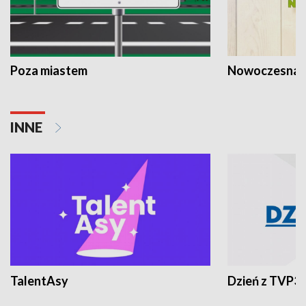
Poza miastem
Nowoczesna 
INNE
TalentAsy
Dzień z TVP3