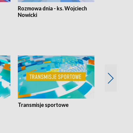
Rozmowa dnia - ks. Wojciech
Euro Fakty
Nowicki
Transmisje sportowe
Reportaże s