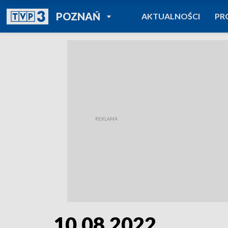
POWRÓT DO
POZNAŃ
AKTUALNOŚCI
PR
TVP REGIONY
10.08.2022