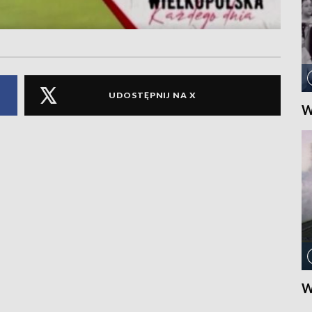
UDOSTĘPNIJ NA X
W
W