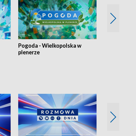
Pogoda - Wielkopolska w
Eko prognoza
plenerze