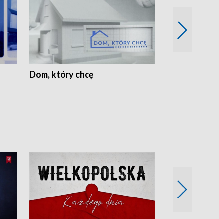
Dom, który chcę
Biznes Wielk