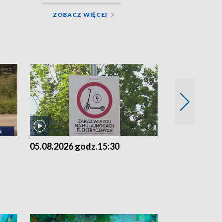
ZOBACZ WIĘCEJ
05.08.2026 godz.15:30
04.08.2026 g