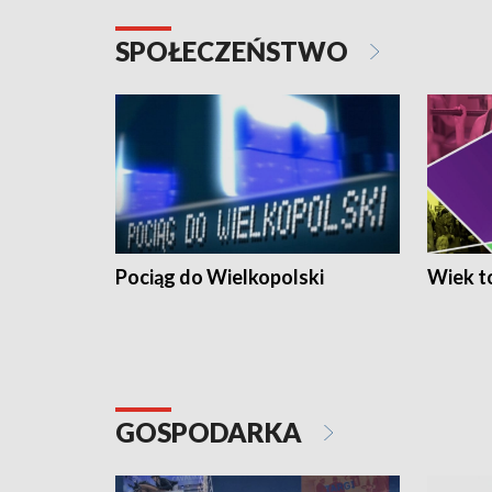
SPOŁECZEŃSTWO
Pociąg do Wielkopolski
Wiek to
GOSPODARKA