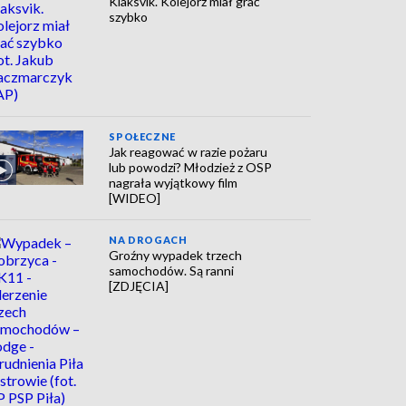
Klaksvik. Kolejorz miał grać
szybko
SPOŁECZNE
Jak reagować w razie pożaru
lub powodzi? Młodzież z OSP
nagrała wyjątkowy film
[WIDEO]
NA DROGACH
Groźny wypadek trzech
samochodów. Są ranni
[ZDJĘCIA]