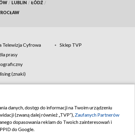
KÓW
/
LUBLIN
/
ŁÓDŹ
/
ROCŁAW
 Telewizja Cyfrowa
Sklep TVP
la prasy
tograficzny
sing (znaki)
klamy
Kontakt
rania danych, dostęp do informacji na Twoim urządzeniu
idacji (zwaną dalej również „TVP”),
Zaufanych Partnerów
anego dopasowania reklam do Twoich zainteresowań i
a PPID do Google.