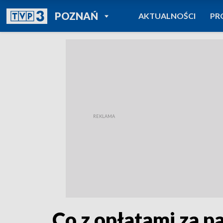
POWRÓT DO
POZNAŃ
AKTUALNOŚCI
PR
TVP REGIONY
Co z opłatami za p