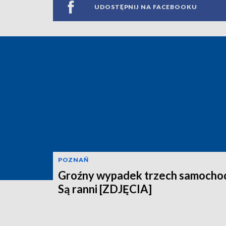
UDOSTĘPNIJ NA FACEBOOKU
POZNAŃ
Groźny wypadek trzech samocho
Są ranni [ZDJĘCIA]