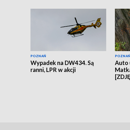
POZNAŃ
POZNA
Wypadek na DW434. Są
Auto 
ranni, LPR w akcji
Matka
[ZDJ