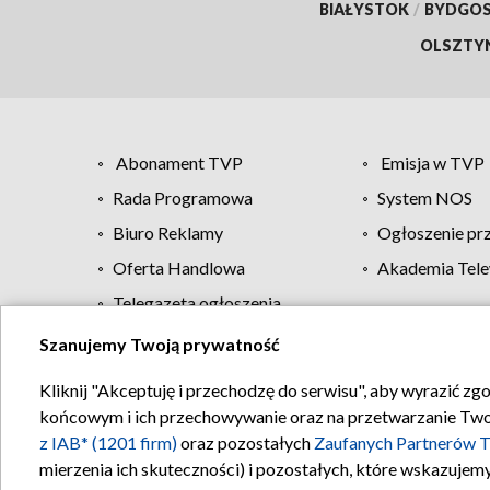
BIAŁYSTOK
/
BYDGO
OLSZTY
Abonament TVP
Emisja w TVP
Rada Programowa
System NOS
Biuro Reklamy
Ogłoszenie pr
Oferta Handlowa
Akademia Tele
Telegazeta ogłoszenia
Szanujemy Twoją prywatność
Regulamin TVP
Kliknij "Akceptuję i przechodzę do serwisu", aby wyrazić zg
końcowym i ich przechowywanie oraz na przetwarzanie Twoich
z IAB* (1201 firm)
oraz pozostałych
Zaufanych Partnerów T
mierzenia ich skuteczności) i pozostałych, które wskazujemy