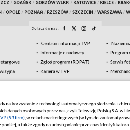
SZCZ
/
GDAŃSK
/
GORZÓW WLKP.
/
KATOWICE
/
KIELCE
/
KRA
N
/
OPOLE
/
POZNAŃ
/
RZESZÓW
/
SZCZECIN
/
WARSZAWA
/
W
Dołącz do nas:
Centrum informacji TVP
Naziemna
Informacje o nadawcy
Program d
zetargowe
Zgłoś program (ROPAT)
Serwis fo
wizyjna
Kariera w TVP
Merchandi
Polityka prywatności
Moje zgody
Pomoc
Biuro re
ody na korzystanie z technologii automatycznego śledzenia i zbie
 danych osobowych przez nas, czyli Telewizję Polską S.A. w likw
VP (93 firm)
, w celach marketingowych (w tym do zautomatyzow
 poniżej, a także zgody na udostępnianie przez nas identyfikator