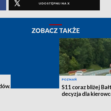
UDOSTĘPNIJ NA X
ZOBACZ TAKŻE
POZNAŃ
dów.
S11 coraz bliżej Ba
decyzja dla kierowc