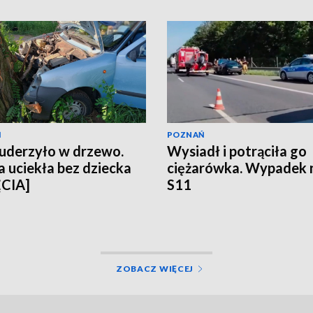
Ń
POZNAŃ
uderzyło w drzewo.
Wysiadł i potrąciła go
 uciekła bez dziecka
ciężarówka. Wypadek 
ĘCIA]
S11
ZOBACZ WIĘCEJ