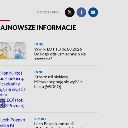
UDOSTĘPNIJ:
AJNOWSZE INFORMACJE
INNE
Wyniki LOTTO 06.08.2026.
Do kogo dziś uśmiechnęło się
szczęście?
INNE
Ktoś rzucił siekierą.
Mieszkańcy boją się wyjść z
bloku [WIDEO]
SPORT
Lech Poznań kontra KI