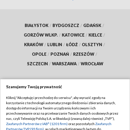
BIAŁYSTOK
/
BYDGOSZCZ
/
GDAŃSK
/
GORZÓW WLKP.
/
KATOWICE
/
KIELCE
/
KRAKÓW
/
LUBLIN
/
ŁÓDŹ
/
OLSZTYN
/
OPOLE
/
POZNAŃ
/
RZESZÓW
/
SZCZECIN
/
WARSZAWA
/
WROCŁAW
Szanujemy Twoją prywatność
Dołącz do nas:
Kliknij "Akceptuję i przechodzę do serwisu", aby wyrazić zgody na
korzystanie z technologii automatycznego śledzenia i zbierania danych,
TVP
dostęp do informacji na Twoim urządzeniu końcowym i ich
Abonament TVP
przechowywanie oraz na przetwarzanie Twoich danych osobowych przez
Regulamin TVP
nas, czyli Telewizję Polską S.A. w likwidacji (zwaną dalej również „TVP”),
Emisja w TVP
Polityka prywatności
Zaufanych Partnerów z IAB* (1201 firm)
oraz pozostałych
Zaufanych
Partnerów TVP (93 firm)
, w celach marketingowych (w tym do