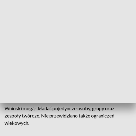
Program jest adresowany bezpośrednio
do nich. Duża część środowiska ludzi
kultury nie korzysta z miejskiego
wsparcia, bo nie współpracuje z
instytucjami i organizacjami
pozarządowymi. Dlatego o nowe
stypendia będą mogli wystąpić osobiście,
bez pośredników i rekomendacji, na
własne potrzeby związane z twórczością
– mówi Grzegorz Ganowicz, przewodniczący Rady Miasta
Poznania.
Wnioski mogą składać pojedyncze osoby, grupy oraz
zespoły twórcze. Nie przewidziano także ograniczeń
wiekowych.