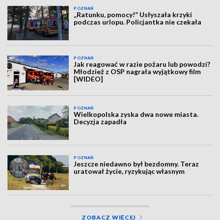
POZNAŃ
„Ratunku, pomocy!” Usłyszała krzyki
podczas urlopu. Policjantka nie czekała
POZNAŃ
Jak reagować w razie pożaru lub powodzi?
Młodzież z OSP nagrała wyjątkowy film
[WIDEO]
POZNAŃ
Wielkopolska zyska dwa nowe miasta.
Decyzja zapadła
POZNAŃ
Jeszcze niedawno był bezdomny. Teraz
uratował życie, ryzykując własnym
ZOBACZ WIĘCEJ