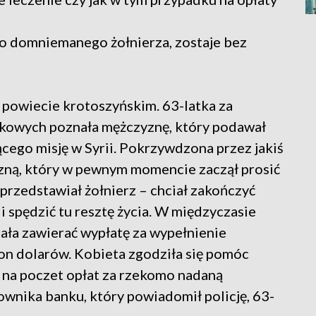
to domniemanego żołnierza, zostaje bez
w powiecie krotoszyńskim. 63-latka za
dkowych poznała mężczyznę, który podawał
ącego misję w Syrii. Pokrzywdzona przez jakiś
zną, który w pewnym momencie zaczął prosić
 przedstawiał żołnierz – chciał zakończyć
i spędzić tu resztę życia. W międzyczasie
iała zawierać wypłatę za wypełnienie
ion dolarów. Kobieta zgodziła się pomóc
 na poczet opłat za rzekomo nadaną
ownika banku, który powiadomił policję, 63-