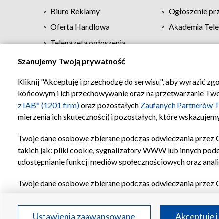
Biuro Reklamy
Ogłoszenie pr
Oferta Handlowa
Akademia Tele
Telegazeta ogłoszenia
Szanujemy Twoją prywatność
Regulamin TVP
Kliknij "Akceptuję i przechodzę do serwisu", aby wyrazić zg
końcowym i ich przechowywanie oraz na przetwarzanie Twoich
z IAB* (1201 firm)
oraz pozostałych
Zaufanych Partnerów T
mierzenia ich skuteczności) i pozostałych, które wskazujemy
Twoje dane osobowe zbierane podczas odwiedzania przez 
takich jak: pliki cookie, sygnalizatory WWW lub innych pod
udostępnianie funkcji mediów społecznościowych oraz anali
Twoje dane osobowe zbierane podczas odwiedzania przez 
plików cookie, informacje o Twoich wyszukiwaniach w serwi
Partnerów TVP
dla realizacji następujących celów i funkc
Ustawienia zaawansowane
Akceptuję i
reklam, tworzenia profilu spersonalizowanych reklam, tworz