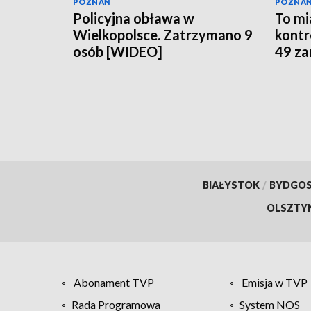
POZNAŃ
POZNA
Policyjna obława w
To mi
Wielkopolsce. Zatrzymano 9
kontr
osób [WIDEO]
49 z
BIAŁYSTOK
/
BYDGO
OLSZTY
Abonament TVP
Emisja w TVP
Rada Programowa
System NOS