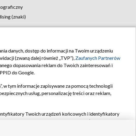
tograficzny
sing (znaki)
klamy
Kontakt
rania danych, dostęp do informacji na Twoim urządzeniu
idacji (zwaną dalej również „TVP”),
Zaufanych Partnerów
anego dopasowania reklam do Twoich zainteresowań i
a PPID do Google.
”, w tym informacje zapisywane za pomocą technologii
zpiecznych usług, personalizację treści oraz reklam,
identyfikatory Twoich urządzeń końcowych i identyfikatory
P,
Zaufanych Partnerów z IAB
oraz pozostałych
Zaufanych
 wyboru podstawowych reklam, wyboru spersonalizowanych
ch treści, pomiaru wydajności reklam, pomiaru wydajności