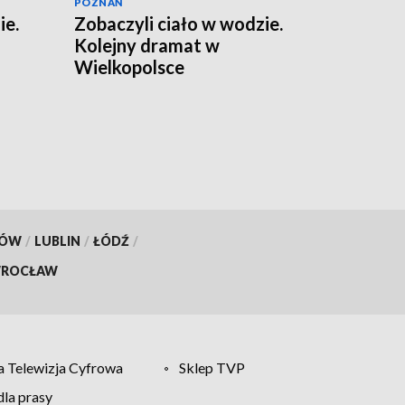
POZNAŃ
ie.
Zobaczyli ciało w wodzie.
Kolejny dramat w
Wielkopolsce
KÓW
/
LUBLIN
/
ŁÓDŹ
/
ROCŁAW
 Telewizja Cyfrowa
Sklep TVP
la prasy