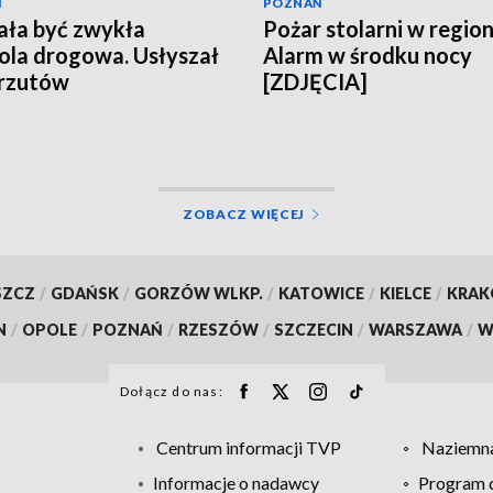
Ń
POZNAŃ
ała być zwykła
Pożar stolarni w region
ola drogowa. Usłyszał
Alarm w środku nocy
arzutów
[ZDJĘCIA]
ZOBACZ WIĘCEJ
SZCZ
/
GDAŃSK
/
GORZÓW WLKP.
/
KATOWICE
/
KIELCE
/
KRA
N
/
OPOLE
/
POZNAŃ
/
RZESZÓW
/
SZCZECIN
/
WARSZAWA
/
W
Dołącz do nas:
Centrum informacji TVP
Naziemna
Informacje o nadawcy
Program d