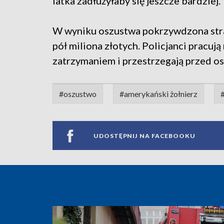
latka zadłużyłaby się jeszcze bardziej.
W wyniku oszustwa pokrzywdzona stra
pół miliona złotych. Policjanci pracuj
zatrzymaniem i przestrzegają przed os
#oszustwo
#amerykański żołnierz
#
UDOSTĘPNIJ NA FACEBOOKU