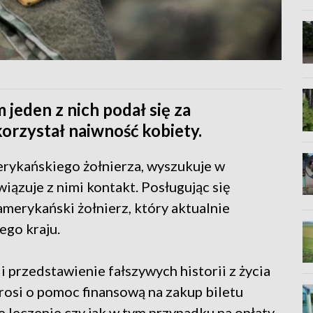
 jeden z nich podał się za
orzystał naiwność kobiety.
rykańskiego żołnierza, wyszukuje w
iązuje z nimi kontakt. Posługując się
 amerykański żołnierz, który aktualnie
ego kraju.
 przedstawienie fałszywych historii z życia
prosi o pomoc finansową na zakup biletu
e leczenie czy jak w tym przypadku na opłaty