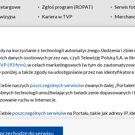
zetargowe
Zgłoś program (ROPAT)
Serwis fo
wizyjna
Kariera w TVP
Merchandi
Polityka prywatności
Moje zgody
Pomoc
Biuro re
ody na korzystanie z technologii automatycznego śledzenia i zbie
 danych osobowych przez nas, czyli Telewizję Polską S.A. w likw
VP (93 firm)
, w celach marketingowych (w tym do zautomatyzow
 poniżej, a także zgody na udostępnianie przez nas identyfikator
Ciebie naszych
poszczególnych serwisów
zwanych dalej „Portalem
obnych technologii umożliwiających świadczenie dopasowanych i be
zowanie ruchu w Internecie.
Ciebie
poszczególnych serwisów
na Portalu, takie jak adresy IP, 
sach Portalu czy historia odwiedzin będą przetwarzane przez TV
ji: przechowywania informacji na urządzeniu lub dostęp do nich,
©2026 Telewizja Polska S.A. w likwidacji
 przechodzę do serwisu
enia profilu spersonalizowanych treści, wyboru spersonalizowany