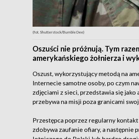
(fot. Shutterstock/Bumble Dee)
Oszuści nie próżnują. Tym razem
amerykańskiego żołnierza i wyk
Oszust, wykorzystujący metodą na ame
Internecie samotne osoby, po czym naw
zdjęciami z sieci, przedstawia się jako
przebywa na misji poza granicami swoj
Przestępca poprzez regularny kontakt i
zdobywa zaufanie ofiary, a następnie 
lotniczego do Polski lub bardzo drogi