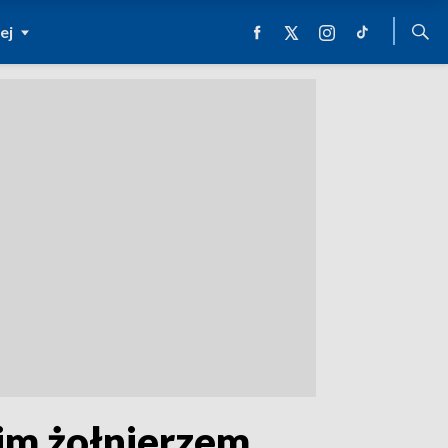
ej
im żołnierzem.