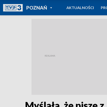
POWRÓT DO
POZNAŃ
AKTUALNOŚCI
PR
TVP REGIONY
Myślała, że pisze