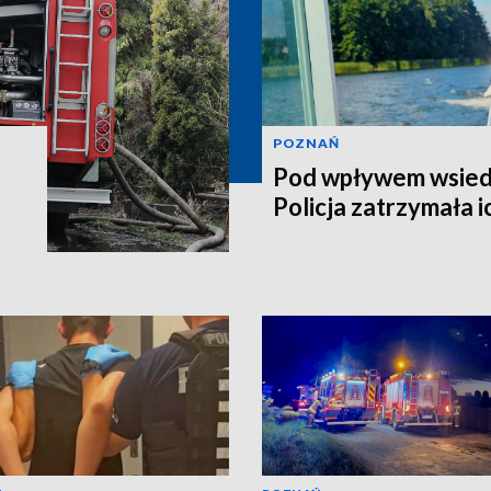
POZNAŃ
Pod wpływem wsiedl
Policja zatrzymała i