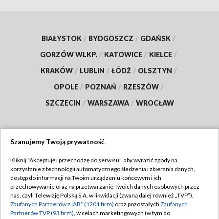
BIAŁYSTOK
/
BYDGOSZCZ
/
GDAŃSK
/
GORZÓW WLKP.
/
KATOWICE
/
KIELCE
/
KRAKÓW
/
LUBLIN
/
ŁÓDŹ
/
OLSZTYN
/
OPOLE
/
POZNAŃ
/
RZESZÓW
/
SZCZECIN
/
WARSZAWA
/
WROCŁAW
Szanujemy Twoją prywatność
Dołącz do nas:
Kliknij "Akceptuję i przechodzę do serwisu", aby wyrazić zgody na
korzystanie z technologii automatycznego śledzenia i zbierania danych,
TVP
dostęp do informacji na Twoim urządzeniu końcowym i ich
Abonament TVP
przechowywanie oraz na przetwarzanie Twoich danych osobowych przez
Regulamin TVP
nas, czyli Telewizję Polską S.A. w likwidacji (zwaną dalej również „TVP”),
Emisja w TVP
Zaufanych Partnerów z IAB* (1201 firm)
oraz pozostałych
Zaufanych
Polityka prywatności
Partnerów TVP (93 firm)
, w celach marketingowych (w tym do
Centrum informacji TVP