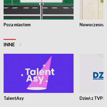
Poza miastem
Nowoczesna 
INNE
TalentAsy
Dzień z TVP3