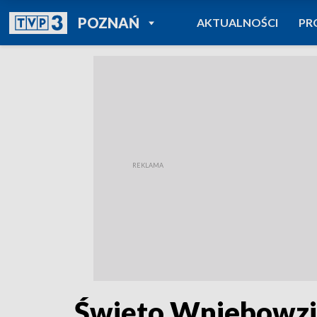
POWRÓT DO
POZNAŃ
AKTUALNOŚCI
PR
TVP REGIONY
Święto Wniebowzię