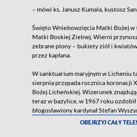
– mówi ks. Janusz Kumala, kustosz San
Święto Wniebowzięcia Matki Bożej w t
Matki Boskiej Zielnej. Wierni przyno
zebrane plony – bukiety ziół i kwiatów
przez kapłana.
W sanktuarium maryjnym w Licheniu ta
sierpnia przypada rocznica koronacji
Bożej Licheńskiej. Wizerunek znajdując
teraz w bazylice, w 1967 roku ozdobił
błogosławiony kardynał Stefan Wyszyń
OBEJRZYJ CAŁY TELESK