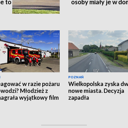
le to
osoby miały je w d
Ń
POZNAŃ
eagować w razie pożaru
Wielkopolska zyska d
owodzi? Młodzież z
nowe miasta. Decyzja
agrała wyjątkowy film
zapadła
EO]