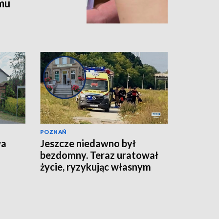
omu
POZNAŃ
wa
Jeszcze niedawno był
bezdomny. Teraz uratował
życie, ryzykując własnym