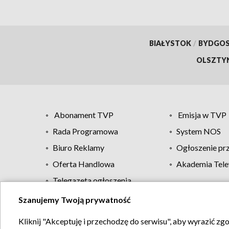
BIAŁYSTOK
/
BYDGO
OLSZTY
Abonament TVP
Emisja w TVP
Rada Programowa
System NOS
Biuro Reklamy
Ogłoszenie pr
Oferta Handlowa
Akademia Tele
Telegazeta ogłoszenia
Szanujemy Twoją prywatność
Regulamin TVP
Kliknij "Akceptuję i przechodzę do serwisu", aby wyrazić zg