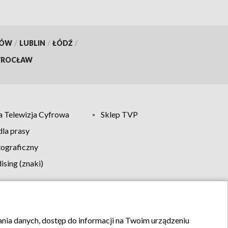
KÓW
/
LUBLIN
/
ŁÓDŹ
/
ROCŁAW
 Telewizja Cyfrowa
Sklep TVP
la prasy
tograficzny
sing (znaki)
klamy
Kontakt
rania danych, dostęp do informacji na Twoim urządzeniu