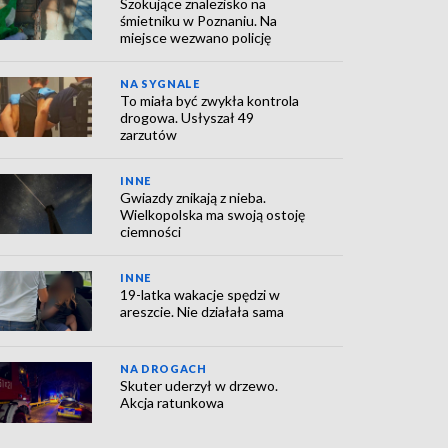
Szokujące znalezisko na
śmietniku w Poznaniu. Na
miejsce wezwano policję
NA SYGNALE
To miała być zwykła kontrola
drogowa. Usłyszał 49
zarzutów
INNE
Gwiazdy znikają z nieba.
Wielkopolska ma swoją ostoję
ciemności
INNE
19-latka wakacje spędzi w
areszcie. Nie działała sama
NA DROGACH
Skuter uderzył w drzewo.
Akcja ratunkowa