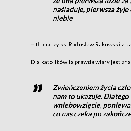
że ona pierwsza idzie za
naśladuje, pierwsza żyje 
niebie
– tłumaczy ks. Radosław Rakowski z pa
Dla katolików ta prawda wiary jest zna
Zwieńczeniem życia człow
nam to ukazuje. Dlatego
wniebowzięcie, poniewa
co nas czeka po zakończe