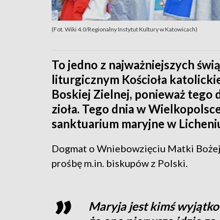
(Fot. Wiki 4.0/Regionalny Instytut Kultury w Katowicach)
To jedno z najważniejszych świ
liturgicznym Kościoła katolick
Boskiej Zielnej, ponieważ tego d
zioła. Tego dnia w Wielkopolsc
sanktuarium maryjne w Licheni
Dogmat o Wniebowzięciu Matki Bożej o
prośbę m.in. biskupów z Polski.
Maryja jest kimś wyjątko