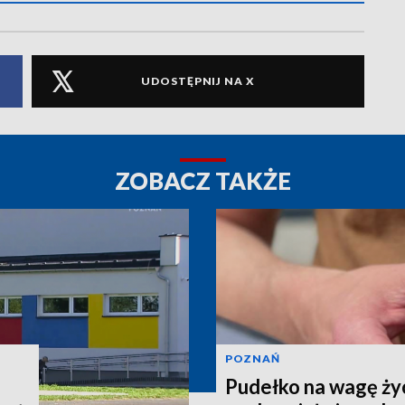
UDOSTĘPNIJ NA X
ZOBACZ TAKŻE
POZNAŃ
Pudełko na wagę życ