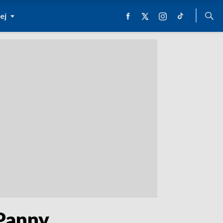
ej
 Panny