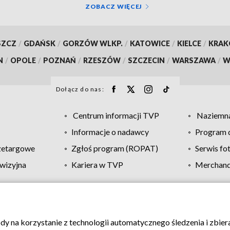
ZOBACZ WIĘCEJ
SZCZ
/
GDAŃSK
/
GORZÓW WLKP.
/
KATOWICE
/
KIELCE
/
KRA
N
/
OPOLE
/
POZNAŃ
/
RZESZÓW
/
SZCZECIN
/
WARSZAWA
/
W
Dołącz do nas:
Centrum informacji TVP
Naziemna
Informacje o nadawcy
Program d
zetargowe
Zgłoś program (ROPAT)
Serwis fo
wizyjna
Kariera w TVP
Merchandi
Polityka prywatności
Moje zgody
Pomoc
Biuro re
ody na korzystanie z technologii automatycznego śledzenia i zbie