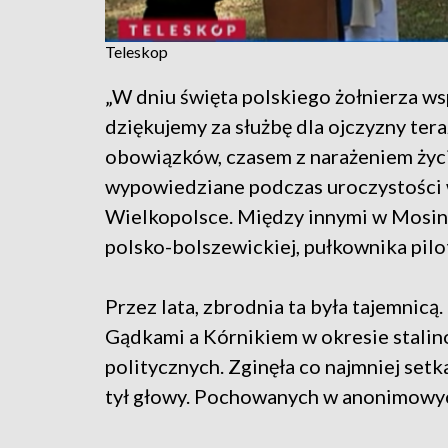
Teleskop
„W dniu święta polskiego żołnierza wsp
dziękujemy za służbę dla ojczyzny ter
obowiązków, czasem z narażeniem życi
wypowiedziane podczas uroczystości
Wielkopolsce. Między innymi w Mosini
polsko-bolszewickiej, pułkownika pil
Przez lata, zbrodnia ta była tajemnicą
Gądkami a Kórnikiem w okresie stali
politycznych. Zginęła co najmniej setka
tył głowy. Pochowanych w anonimowyc