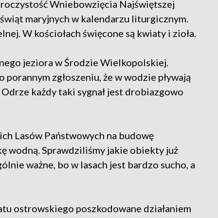
 uroczystość Wniebowzięcia Najświętszej
 świąt maryjnych w kalendarzu liturgicznym.
nej. W kościołach święcone są kwiaty i zioła.
znego jeziora w Środzie Wielkopolskiej.
po porannym zgłoszeniu, że w wodzie pływają
w Odrze każdy taki sygnał jest drobiazgowo
skich Lasów Państwowych na budowę
ę wodną. Sprawdziliśmy jakie obiekty już
gólnie ważne, bo w lasach jest bardzo sucho, a
wiatu ostrowskiego poszkodowane działaniem