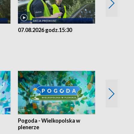
07.08.2026 godz.15:30
06.08.2026 g
Pogoda - Wielkopolska w
Eko prognoza
plenerze