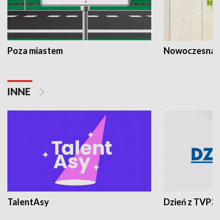
Poza miastem
Nowoczesna 
INNE
TalentAsy
Dzień z TVP3