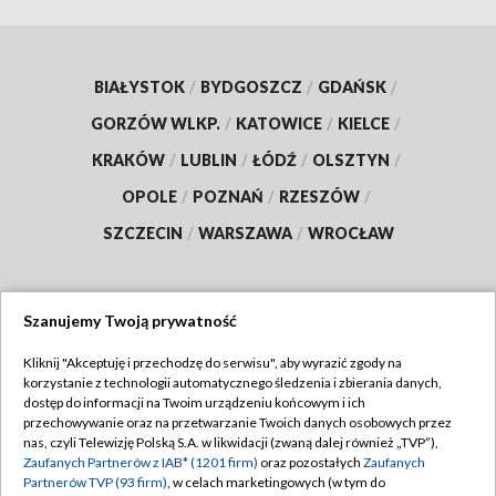
BIAŁYSTOK
/
BYDGOSZCZ
/
GDAŃSK
/
GORZÓW WLKP.
/
KATOWICE
/
KIELCE
/
KRAKÓW
/
LUBLIN
/
ŁÓDŹ
/
OLSZTYN
/
OPOLE
/
POZNAŃ
/
RZESZÓW
/
SZCZECIN
/
WARSZAWA
/
WROCŁAW
Szanujemy Twoją prywatność
Dołącz do nas:
Kliknij "Akceptuję i przechodzę do serwisu", aby wyrazić zgody na
korzystanie z technologii automatycznego śledzenia i zbierania danych,
TVP
dostęp do informacji na Twoim urządzeniu końcowym i ich
Abonament TVP
przechowywanie oraz na przetwarzanie Twoich danych osobowych przez
Regulamin TVP
nas, czyli Telewizję Polską S.A. w likwidacji (zwaną dalej również „TVP”),
Emisja w TVP
Zaufanych Partnerów z IAB* (1201 firm)
oraz pozostałych
Zaufanych
Polityka prywatności
Partnerów TVP (93 firm)
, w celach marketingowych (w tym do
Centrum informacji TVP