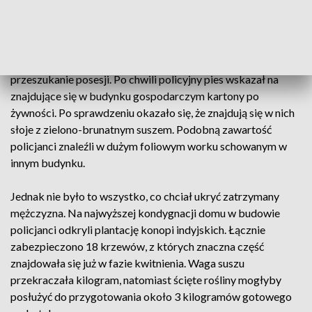
zakazanych substancji. Zaskoczony niespodziewaną wizytą
wolsztynianin wydał 3 niewielkie woreczki z suszem
roślinnym, który – jak ustalono na podstawie późniejszego
badania – okazał się marihuaną. Śledczy rozpoczęli
przeszukanie posesji. Po chwili policyjny pies wskazał na
znajdujące się w budynku gospodarczym kartony po
żywności. Po sprawdzeniu okazało się, że znajdują się w nich
słoje z zielono-brunatnym suszem. Podobną zawartość
policjanci znaleźli w dużym foliowym worku schowanym w
innym budynku.
Jednak nie było to wszystko, co chciał ukryć zatrzymany
mężczyzna. Na najwyższej kondygnacji domu w budowie
policjanci odkryli plantację konopi indyjskich. Łącznie
zabezpieczono 18 krzewów, z których znaczna część
znajdowała się już w fazie kwitnienia. Waga suszu
przekraczała kilogram, natomiast ścięte rośliny mogłyby
posłużyć do przygotowania około 3 kilogramów gotowego