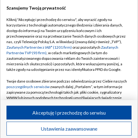
Szanujemy Twoją prywatność
Dołącz do nas:
Kliknij "Akceptuję i przechodzę do serwisu", aby wyrazić zgody na
korzystanie z technologii automatycznego śledzenia i zbierania danych,
TVP
dostęp do informacji na Twoim urządzeniu końcowym i ich
Abonament TVP
przechowywanie oraz na przetwarzanie Twoich danych osobowych przez
Regulamin TVP
nas, czyli Telewizję Polską S.A. w likwidacji (zwaną dalej również „TVP”),
Emisja w TVP
Polityka prywatności
Zaufanych Partnerów z IAB* (1201 firm)
oraz pozostałych
Zaufanych
Partnerów TVP (93 firm)
, w celach marketingowych (w tym do
Centrum informacji TVP
Moje zgody
zautomatyzowanego dopasowania reklam do Twoich zainteresowań i
mierzenia ich skuteczności) i pozostałych, które wskazujemy poniżej, a
Naziemna Telewizja Cyfrowa
Pomoc
także zgody na udostępnianie przez nas identyfikatora PPID do Google.
Sklep TVP
Biuro reklamy
Twoje dane osobowe zbierane podczas odwiedzania przez Ciebie naszych
Rada Programowa
Kontakt
poszczególnych serwisów
zwanych dalej „Portalem”, w tym informacje
zapisywane za pomocą technologii takich jak: pliki cookie, sygnalizatory
System NOS
WWW lub innych podobnych technologii umożliwiających świadczenie
dopasowanych i bezpiecznych usług, personalizację treści oraz reklam,
Informacje o nadawcy
Kanały
udostępnianie funkcji mediów społecznościowych oraz analizowanie
Akceptuję i przechodzę do serwisu
ruchu w Internecie.
Program dla prasy
©2026 Telewizja Polska S.A. w likwidacji
Biuro Reklamy
Twoje dane osobowe zbierane podczas odwiedzania przez Ciebie
Ustawienia zaawansowane
poszczególnych serwisów
na Portalu, takie jak adresy IP, identyfikatory
Ogłoszenie przetargowe
Twoich urządzeń końcowych i identyfikatory plików cookie, informacje o