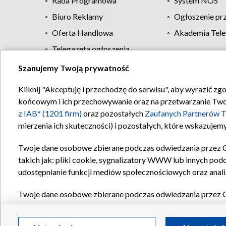
Rada Programowa
System NOS
Biuro Reklamy
Ogłoszenie pr
Oferta Handlowa
Akademia Tele
Telegazeta ogłoszenia
Szanujemy Twoją prywatność
Regulamin TVP
Kliknij "Akceptuję i przechodzę do serwisu", aby wyrazić zg
końcowym i ich przechowywanie oraz na przetwarzanie Twoich
z IAB* (1201 firm)
oraz pozostałych
Zaufanych Partnerów T
mierzenia ich skuteczności) i pozostałych, które wskazujemy
Twoje dane osobowe zbierane podczas odwiedzania przez 
takich jak: pliki cookie, sygnalizatory WWW lub innych pod
udostępnianie funkcji mediów społecznościowych oraz anali
Twoje dane osobowe zbierane podczas odwiedzania przez 
plików cookie, informacje o Twoich wyszukiwaniach w serwi
Partnerów TVP
dla realizacji następujących celów i funkc