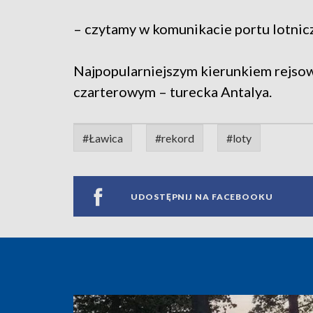
– czytamy w komunikacie portu lotnic
Najpopularniejszym kierunkiem rejsow
czarterowym – turecka Antalya.
#Ławica
#rekord
#loty
UDOSTĘPNIJ NA FACEBOOKU