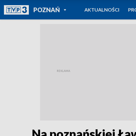
POWRÓT DO
POZNAŃ
AKTUALNOŚCI
PR
TVP REGIONY
Na poznańskiej Ła