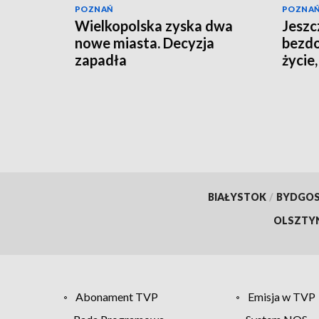
POZNAŃ
POZNA
Wielkopolska zyska dwa
Jeszc
nowe miasta. Decyzja
bezdo
zapadła
życie
BIAŁYSTOK
/
BYDGO
OLSZTY
Abonament TVP
Emisja w TVP