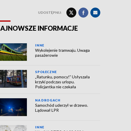
UDOSTĘPNIJ:
AJNOWSZE INFORMACJE
INNE
Wykolejenie tramwaju. Uwaga
pasażerowie
SPOŁECZNE
„Ratunku, pomocy!” Usłyszała
krzyki podczas urlopu.
Policjantka nie czekała
NA DROGACH
Samochód uderzył w drzewo.
Lądował LPR
INNE