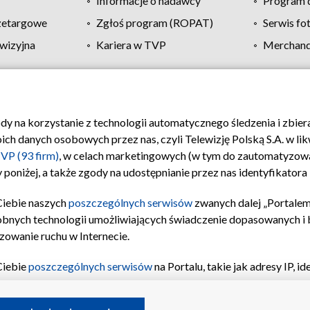
Informacje o nadawcy
Program d
zetargowe
Zgłoś program (ROPAT)
Serwis fo
wizyjna
Kariera w TVP
Merchandi
Polityka prywatności
Moje zgody
Pomoc
Biuro re
ody na korzystanie z technologii automatycznego śledzenia i zbie
 danych osobowych przez nas, czyli Telewizję Polską S.A. w likw
VP (93 firm)
, w celach marketingowych (w tym do zautomatyzow
 poniżej, a także zgody na udostępnianie przez nas identyfikator
Ciebie naszych
poszczególnych serwisów
zwanych dalej „Portalem
obnych technologii umożliwiających świadczenie dopasowanych i be
zowanie ruchu w Internecie.
Ciebie
poszczególnych serwisów
na Portalu, takie jak adresy IP, 
sach Portalu czy historia odwiedzin będą przetwarzane przez TV
ji: przechowywania informacji na urządzeniu lub dostęp do nich,
©2026 Telewizja Polska S.A. w likwidacji