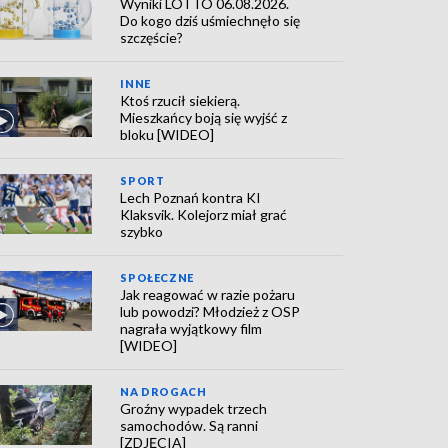
Wyniki LOTTO 06.08.2026.
Do kogo dziś uśmiechnęło się
szczęście?
INNE
Ktoś rzucił siekierą.
Mieszkańcy boją się wyjść z
bloku [WIDEO]
SPORT
Lech Poznań kontra KI
Klaksvik. Kolejorz miał grać
szybko
SPOŁECZNE
Jak reagować w razie pożaru
lub powodzi? Młodzież z OSP
nagrała wyjątkowy film
[WIDEO]
NA DROGACH
Groźny wypadek trzech
samochodów. Są ranni
[ZDJĘCIA]