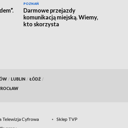
POZNAŃ
adem”.
Darmowe przejazdy
komunikacją miejską. Wiemy,
kto skorzysta
KÓW
/
LUBLIN
/
ŁÓDŹ
/
ROCŁAW
 Telewizja Cyfrowa
Sklep TVP