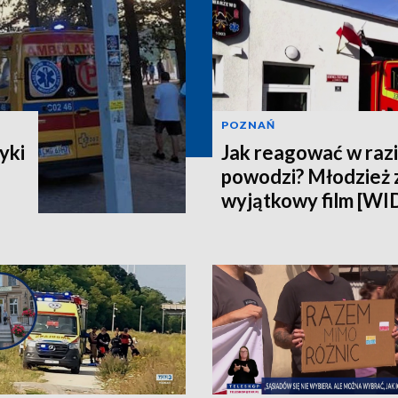
POZNAŃ
yki
Jak reagować w razi
powodzi? Młodzież 
wyjątkowy film [W