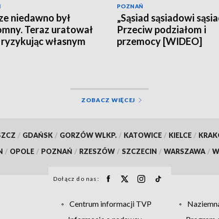
Ń
POZNAŃ
ze niedawno był
„Sąsiad sąsiadowi sąsi
mny. Teraz uratował
Przeciw podziałom i
, ryzykując własnym
przemocy [WIDEO]
ZOBACZ WIĘCEJ
SZCZ
/
GDAŃSK
/
GORZÓW WLKP.
/
KATOWICE
/
KIELCE
/
KRA
N
/
OPOLE
/
POZNAŃ
/
RZESZÓW
/
SZCZECIN
/
WARSZAWA
/
W
Dołącz do nas:
Centrum informacji TVP
Naziemna