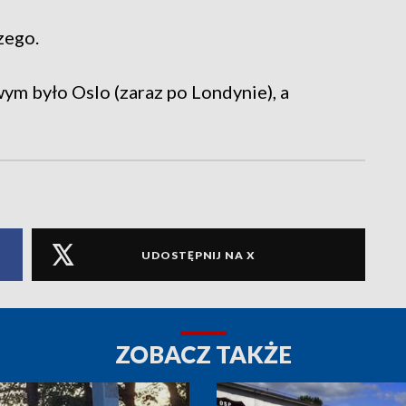
zego.
ym było Oslo (zaraz po Londynie), a
UDOSTĘPNIJ NA X
ZOBACZ TAKŻE