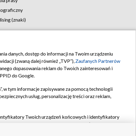
la prasy
tograficzny
sing (znaki)
klamy
Kontakt
rania danych, dostęp do informacji na Twoim urządzeniu
idacji (zwaną dalej również „TVP”),
Zaufanych Partnerów
anego dopasowania reklam do Twoich zainteresowań i
a PPID do Google.
”, w tym informacje zapisywane za pomocą technologii
zpiecznych usług, personalizację treści oraz reklam,
identyfikatory Twoich urządzeń końcowych i identyfikatory
P,
Zaufanych Partnerów z IAB
oraz pozostałych
Zaufanych
 wyboru podstawowych reklam, wyboru spersonalizowanych