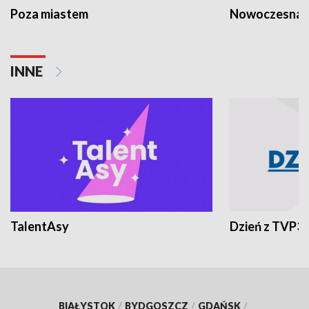
Poza miastem
Nowoczesna 
INNE
TalentAsy
Dzień z TVP3
BIAŁYSTOK
/
BYDGOSZCZ
/
GDAŃSK
/