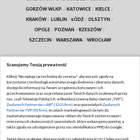
GORZÓW WLKP.
/
KATOWICE
/
KIELCE
/
KRAKÓW
/
LUBLIN
/
ŁÓDŹ
/
OLSZTYN
/
OPOLE
/
POZNAŃ
/
RZESZÓW
/
SZCZECIN
/
WARSZAWA
/
WROCŁAW
Szanujemy Twoją prywatność
Dołącz do nas:
Kliknij "Akceptuję i przechodzę do serwisu", aby wyrazić zgody na
korzystanie z technologii automatycznego śledzenia i zbierania danych,
TVP
dostęp do informacji na Twoim urządzeniu końcowym i ich
Abonament TVP
przechowywanie oraz na przetwarzanie Twoich danych osobowych przez
Regulamin TVP
nas, czyli Telewizję Polską S.A. w likwidacji (zwaną dalej również „TVP”),
Emisja w TVP
Zaufanych Partnerów z IAB* (1201 firm)
oraz pozostałych
Zaufanych
Polityka prywatności
Partnerów TVP (93 firm)
, w celach marketingowych (w tym do
Centrum informacji TVP
Moje zgody
zautomatyzowanego dopasowania reklam do Twoich zainteresowań i
mierzenia ich skuteczności) i pozostałych, które wskazujemy poniżej, a
Naziemna Telewizja Cyfrowa
Pomoc
także zgody na udostępnianie przez nas identyfikatora PPID do Google.
Sklep TVP
Biuro reklamy
Twoje dane osobowe zbierane podczas odwiedzania przez Ciebie naszych