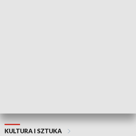
HISTORIA
70. rocznica Powstania
Narodowy Dzi
Poznańskiego Czerwca 1956 roku
Powstania Wi
KULTURA I SZTUKA