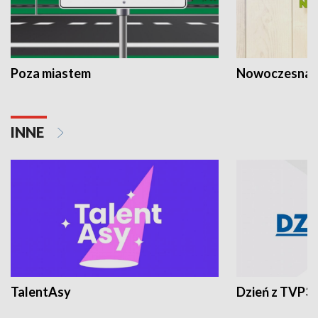
Poza miastem
Nowoczesna 
INNE
TalentAsy
Dzień z TVP3