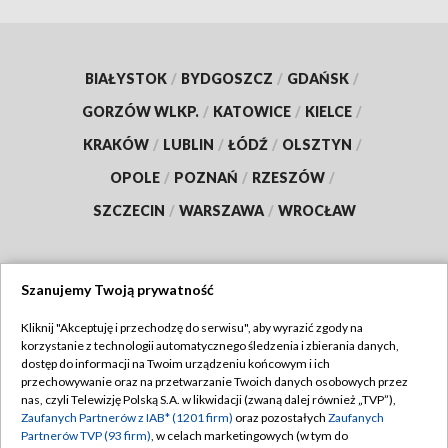
BIAŁYSTOK
/
BYDGOSZCZ
/
GDAŃSK
/
GORZÓW WLKP.
/
KATOWICE
/
KIELCE
/
KRAKÓW
/
LUBLIN
/
ŁÓDŹ
/
OLSZTYN
/
OPOLE
/
POZNAŃ
/
RZESZÓW
/
SZCZECIN
/
WARSZAWA
/
WROCŁAW
Szanujemy Twoją prywatność
Dołącz do nas:
Kliknij "Akceptuję i przechodzę do serwisu", aby wyrazić zgody na
korzystanie z technologii automatycznego śledzenia i zbierania danych,
TVP
dostęp do informacji na Twoim urządzeniu końcowym i ich
Abonament TVP
przechowywanie oraz na przetwarzanie Twoich danych osobowych przez
Regulamin TVP
nas, czyli Telewizję Polską S.A. w likwidacji (zwaną dalej również „TVP”),
Emisja w TVP
Zaufanych Partnerów z IAB* (1201 firm)
oraz pozostałych
Zaufanych
Polityka prywatności
Partnerów TVP (93 firm)
, w celach marketingowych (w tym do
Centrum informacji TVP