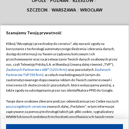
OPOLE
/
POZNAŃ
/
RZESZÓW
/
SZCZECIN
/
WARSZAWA
/
WROCŁAW
Szanujemy Twoją prywatność
Dołącz do nas:
Kliknij "Akceptuję i przechodzę do serwisu", aby wyrazić zgody na
korzystanie z technologii automatycznego śledzenia i zbierania danych,
TVP
dostęp do informacji na Twoim urządzeniu końcowym i ich
Abonament TVP
przechowywanie oraz na przetwarzanie Twoich danych osobowych przez
Regulamin TVP
nas, czyli Telewizję Polską S.A. w likwidacji (zwaną dalej również „TVP”),
Emisja w TVP
Polityka prywatności
Zaufanych Partnerów z IAB* (1201 firm)
oraz pozostałych
Zaufanych
Partnerów TVP (93 firm)
, w celach marketingowych (w tym do
Centrum informacji TVP
Moje zgody
zautomatyzowanego dopasowania reklam do Twoich zainteresowań i
mierzenia ich skuteczności) i pozostałych, które wskazujemy poniżej, a
Naziemna Telewizja Cyfrowa
Pomoc
także zgody na udostępnianie przez nas identyfikatora PPID do Google.
Sklep TVP
Biuro reklamy
Twoje dane osobowe zbierane podczas odwiedzania przez Ciebie naszych
Rada Programowa
Kontakt
poszczególnych serwisów
zwanych dalej „Portalem”, w tym informacje
zapisywane za pomocą technologii takich jak: pliki cookie, sygnalizatory
System NOS
WWW lub innych podobnych technologii umożliwiających świadczenie
dopasowanych i bezpiecznych usług, personalizację treści oraz reklam,
Informacje o nadawcy
Kanały
udostępnianie funkcji mediów społecznościowych oraz analizowanie