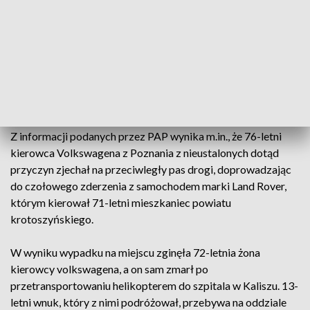
W wypadku brały udział cztery osoby,
dwie z nich zostały zabrane do szpitala
– informuje dyżurny wielkopolskich strażaków.
AKTUALIZACJA
Z informacji podanych przez PAP wynika m.in., że 76-letni
kierowca Volkswagena z Poznania z nieustalonych dotąd
przyczyn zjechał na przeciwległy pas drogi, doprowadzając
do czołowego zderzenia z samochodem marki Land Rover,
którym kierował 71-letni mieszkaniec powiatu
krotoszyńskiego.
W wyniku wypadku na miejscu zginęła 72-letnia żona
kierowcy volkswagena, a on sam zmarł po
przetransportowaniu helikopterem do szpitala w Kaliszu. 13-
letni wnuk, który z nimi podróżował, przebywa na oddziale