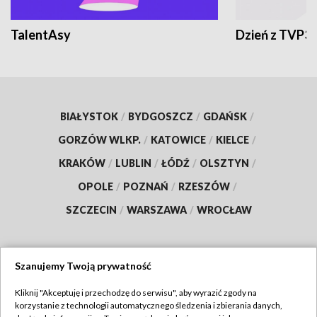
TalentAsy
Dzień z TVP3
BIAŁYSTOK
/
BYDGOSZCZ
/
GDAŃSK
/
GORZÓW WLKP.
/
KATOWICE
/
KIELCE
/
KRAKÓW
/
LUBLIN
/
ŁÓDŹ
/
OLSZTYN
/
OPOLE
/
POZNAŃ
/
RZESZÓW
/
SZCZECIN
/
WARSZAWA
/
WROCŁAW
Szanujemy Twoją prywatność
Dołącz do nas:
Kliknij "Akceptuję i przechodzę do serwisu", aby wyrazić zgody na
korzystanie z technologii automatycznego śledzenia i zbierania danych,
TVP