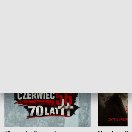
Flesz Targowy
rAZem zmieni
HISTORIA