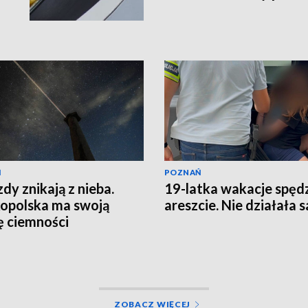
Ń
POZNAŃ
dy znikają z nieba.
19-latka wakacje spęd
opolska ma swoją
areszcie. Nie działała 
ę ciemności
ZOBACZ WIĘCEJ