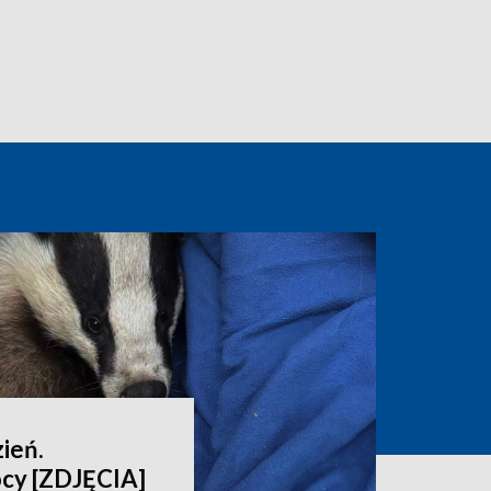
ień.
cy [ZDJĘCIA]