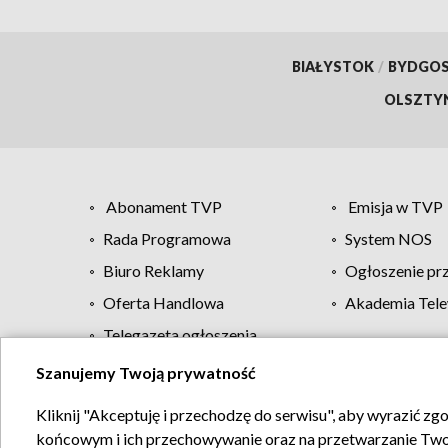
BIAŁYSTOK
/
BYDGO
OLSZTY
Abonament TVP
Emisja w TVP
Rada Programowa
System NOS
Biuro Reklamy
Ogłoszenie pr
Oferta Handlowa
Akademia Tele
Telegazeta ogłoszenia
Szanujemy Twoją prywatność
Regulamin TVP
Kliknij "Akceptuję i przechodzę do serwisu", aby wyrazić zg
końcowym i ich przechowywanie oraz na przetwarzanie Twoich