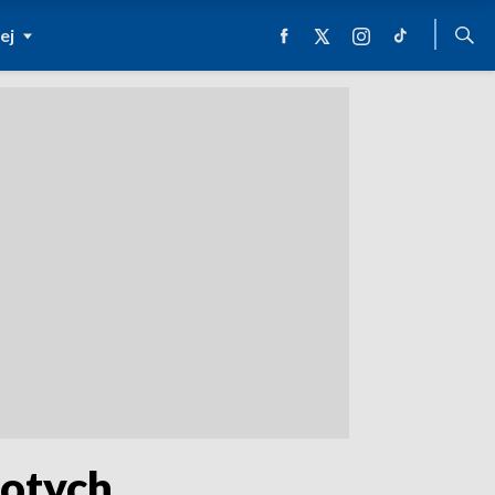
ej
łotych