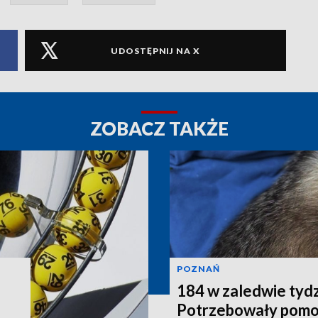
UDOSTĘPNIJ NA X
ZOBACZ TAKŻE
POZNAŃ
184 w zaledwie tydz
Potrzebowały pomo