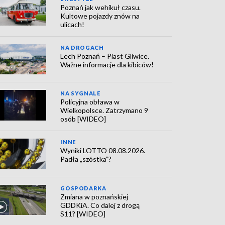
Poznań jak wehikuł czasu.
Kultowe pojazdy znów na
ulicach!
NA DROGACH
Lech Poznań – Piast Gliwice.
Ważne informacje dla kibiców!
NA SYGNALE
Policyjna obława w
Wielkopolsce. Zatrzymano 9
osób [WIDEO]
INNE
Wyniki LOTTO 08.08.2026.
Padła „szóstka”?
GOSPODARKA
Zmiana w poznańskiej
GDDKiA. Co dalej z drogą
S11? [WIDEO]