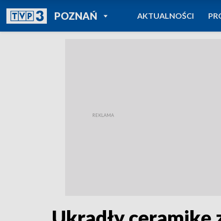
POWRÓT DO
POZNAŃ
AKTUALNOŚCI
PR
TVP REGIONY
Ukradły ceramikę z