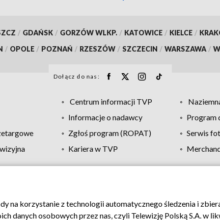
SZCZ
/
GDAŃSK
/
GORZÓW WLKP.
/
KATOWICE
/
KIELCE
/
KRA
N
/
OPOLE
/
POZNAŃ
/
RZESZÓW
/
SZCZECIN
/
WARSZAWA
/
W
Dołącz do nas:
Centrum informacji TVP
Naziemna
Informacje o nadawcy
Program d
zetargowe
Zgłoś program (ROPAT)
Serwis fo
wizyjna
Kariera w TVP
Merchandi
Polityka prywatności
Moje zgody
Pomoc
Biuro re
ody na korzystanie z technologii automatycznego śledzenia i zbie
 danych osobowych przez nas, czyli Telewizję Polską S.A. w likw