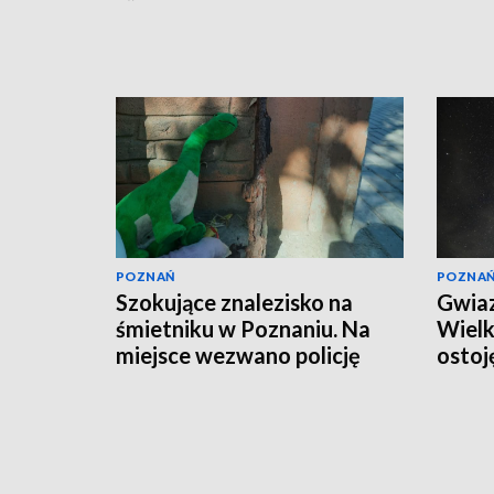
POZNAŃ
POZNA
Szokujące znalezisko na
Gwiaz
śmietniku w Poznaniu. Na
Wielk
miejsce wezwano policję
ostoj