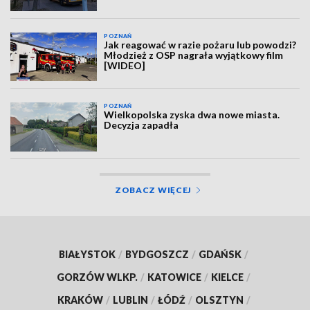
POZNAŃ
Jak reagować w razie pożaru lub powodzi?
Młodzież z OSP nagrała wyjątkowy film
[WIDEO]
POZNAŃ
Wielkopolska zyska dwa nowe miasta.
Decyzja zapadła
ZOBACZ WIĘCEJ
BIAŁYSTOK
/
BYDGOSZCZ
/
GDAŃSK
/
GORZÓW WLKP.
/
KATOWICE
/
KIELCE
/
KRAKÓW
/
LUBLIN
/
ŁÓDŹ
/
OLSZTYN
/