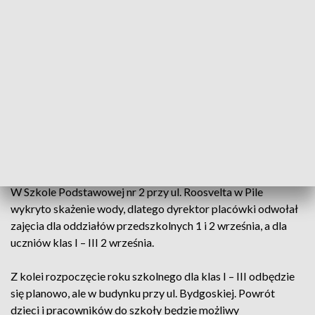
(fot. UM Piła)
Jak donosi nasz reporter, może to wpłynąć na
termin powrotu dzieci i nauczycieli do szkoły.
W Szkole Podstawowej nr 2 przy ul. Roosvelta w Pile
wykryto skażenie wody, dlatego dyrektor placówki odwołał
zajęcia dla oddziałów przedszkolnych 1 i 2 września, a dla
uczniów klas I – III 2 września.
Z kolei rozpoczęcie roku szkolnego dla klas I – III odbędzie
się planowo, ale w budynku przy ul. Bydgoskiej. Powrót
dzieci i pracowników do szkoły będzie możliwy