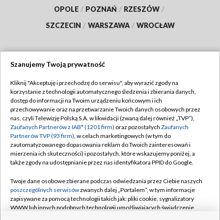
OPOLE
/
POZNAŃ
/
RZESZÓW
/
SZCZECIN
/
WARSZAWA
/
WROCŁAW
Szanujemy Twoją prywatność
Dołącz do nas:
Kliknij "Akceptuję i przechodzę do serwisu", aby wyrazić zgody na
korzystanie z technologii automatycznego śledzenia i zbierania danych,
TVP
dostęp do informacji na Twoim urządzeniu końcowym i ich
Abonament TVP
przechowywanie oraz na przetwarzanie Twoich danych osobowych przez
Regulamin TVP
nas, czyli Telewizję Polską S.A. w likwidacji (zwaną dalej również „TVP”),
Emisja w TVP
Polityka prywatności
Zaufanych Partnerów z IAB* (1201 firm)
oraz pozostałych
Zaufanych
Partnerów TVP (93 firm)
, w celach marketingowych (w tym do
Centrum informacji TVP
Moje zgody
zautomatyzowanego dopasowania reklam do Twoich zainteresowań i
mierzenia ich skuteczności) i pozostałych, które wskazujemy poniżej, a
Naziemna Telewizja Cyfrowa
Pomoc
także zgody na udostępnianie przez nas identyfikatora PPID do Google.
Sklep TVP
Biuro reklamy
Twoje dane osobowe zbierane podczas odwiedzania przez Ciebie naszych
Rada Programowa
Kontakt
poszczególnych serwisów
zwanych dalej „Portalem”, w tym informacje
zapisywane za pomocą technologii takich jak: pliki cookie, sygnalizatory
System NOS
WWW lub innych podobnych technologii umożliwiających świadczenie
dopasowanych i bezpiecznych usług, personalizację treści oraz reklam,
Informacje o nadawcy