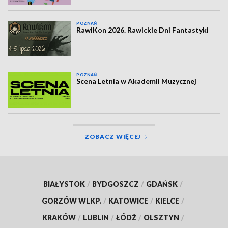
POZNAŃ
RawiKon 2026. Rawickie Dni Fantastyki
POZNAŃ
Scena Letnia w Akademii Muzycznej
ZOBACZ WIĘCEJ
BIAŁYSTOK
/
BYDGOSZCZ
/
GDAŃSK
/
GORZÓW WLKP.
/
KATOWICE
/
KIELCE
/
KRAKÓW
/
LUBLIN
/
ŁÓDŹ
/
OLSZTYN
/