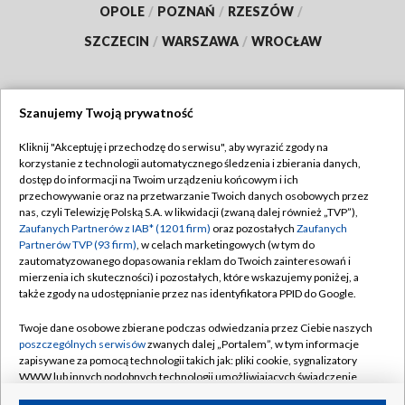
OPOLE
/
POZNAŃ
/
RZESZÓW
/
SZCZECIN
/
WARSZAWA
/
WROCŁAW
Szanujemy Twoją prywatność
Dołącz do nas:
Kliknij "Akceptuję i przechodzę do serwisu", aby wyrazić zgody na
korzystanie z technologii automatycznego śledzenia i zbierania danych,
TVP
dostęp do informacji na Twoim urządzeniu końcowym i ich
Abonament TVP
przechowywanie oraz na przetwarzanie Twoich danych osobowych przez
Regulamin TVP
nas, czyli Telewizję Polską S.A. w likwidacji (zwaną dalej również „TVP”),
Emisja w TVP
Polityka prywatności
Zaufanych Partnerów z IAB* (1201 firm)
oraz pozostałych
Zaufanych
Partnerów TVP (93 firm)
, w celach marketingowych (w tym do
Centrum informacji TVP
Moje zgody
zautomatyzowanego dopasowania reklam do Twoich zainteresowań i
mierzenia ich skuteczności) i pozostałych, które wskazujemy poniżej, a
Naziemna Telewizja Cyfrowa
Pomoc
także zgody na udostępnianie przez nas identyfikatora PPID do Google.
Sklep TVP
Biuro reklamy
Twoje dane osobowe zbierane podczas odwiedzania przez Ciebie naszych
Rada Programowa
Kontakt
poszczególnych serwisów
zwanych dalej „Portalem”, w tym informacje
zapisywane za pomocą technologii takich jak: pliki cookie, sygnalizatory
System NOS
WWW lub innych podobnych technologii umożliwiających świadczenie
dopasowanych i bezpiecznych usług, personalizację treści oraz reklam,
Informacje o nadawcy
Kanały