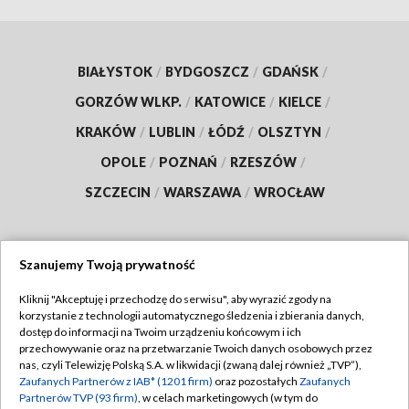
BIAŁYSTOK
/
BYDGOSZCZ
/
GDAŃSK
/
GORZÓW WLKP.
/
KATOWICE
/
KIELCE
/
KRAKÓW
/
LUBLIN
/
ŁÓDŹ
/
OLSZTYN
/
OPOLE
/
POZNAŃ
/
RZESZÓW
/
SZCZECIN
/
WARSZAWA
/
WROCŁAW
Szanujemy Twoją prywatność
Dołącz do nas:
Kliknij "Akceptuję i przechodzę do serwisu", aby wyrazić zgody na
korzystanie z technologii automatycznego śledzenia i zbierania danych,
TVP
dostęp do informacji na Twoim urządzeniu końcowym i ich
Abonament TVP
przechowywanie oraz na przetwarzanie Twoich danych osobowych przez
Regulamin TVP
nas, czyli Telewizję Polską S.A. w likwidacji (zwaną dalej również „TVP”),
Emisja w TVP
Zaufanych Partnerów z IAB* (1201 firm)
oraz pozostałych
Zaufanych
Polityka prywatności
Partnerów TVP (93 firm)
, w celach marketingowych (w tym do
Centrum informacji TVP