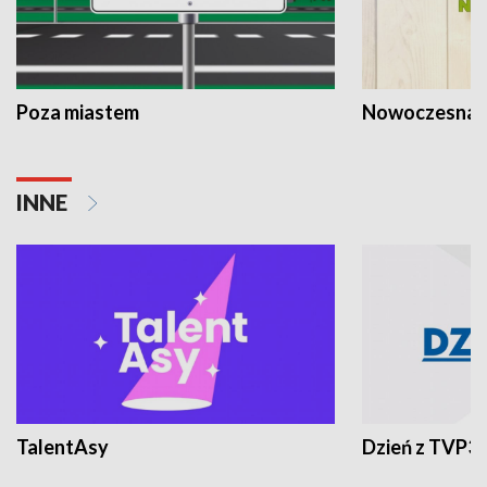
Poza miastem
Nowoczesna 
INNE
TalentAsy
Dzień z TVP3