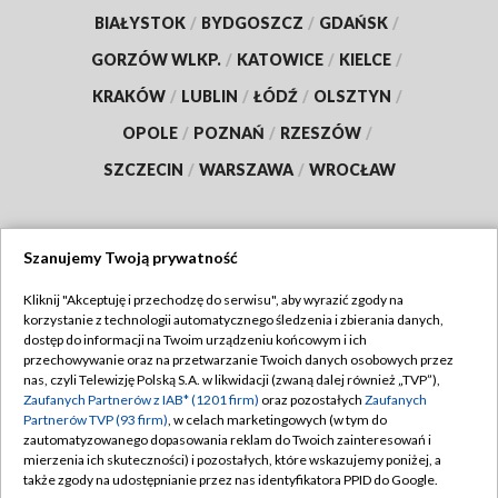
BIAŁYSTOK
/
BYDGOSZCZ
/
GDAŃSK
/
GORZÓW WLKP.
/
KATOWICE
/
KIELCE
/
KRAKÓW
/
LUBLIN
/
ŁÓDŹ
/
OLSZTYN
/
OPOLE
/
POZNAŃ
/
RZESZÓW
/
SZCZECIN
/
WARSZAWA
/
WROCŁAW
Szanujemy Twoją prywatność
Dołącz do nas:
Kliknij "Akceptuję i przechodzę do serwisu", aby wyrazić zgody na
korzystanie z technologii automatycznego śledzenia i zbierania danych,
TVP
dostęp do informacji na Twoim urządzeniu końcowym i ich
Abonament TVP
przechowywanie oraz na przetwarzanie Twoich danych osobowych przez
Regulamin TVP
nas, czyli Telewizję Polską S.A. w likwidacji (zwaną dalej również „TVP”),
Emisja w TVP
Zaufanych Partnerów z IAB* (1201 firm)
oraz pozostałych
Zaufanych
Polityka prywatności
Partnerów TVP (93 firm)
, w celach marketingowych (w tym do
Centrum informacji TVP
Moje zgody
zautomatyzowanego dopasowania reklam do Twoich zainteresowań i
mierzenia ich skuteczności) i pozostałych, które wskazujemy poniżej, a
Naziemna Telewizja Cyfrowa
Pomoc
także zgody na udostępnianie przez nas identyfikatora PPID do Google.