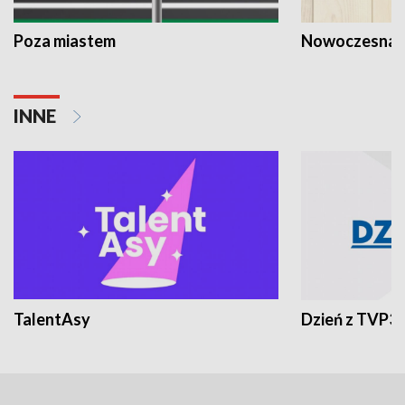
Poza miastem
Nowoczesna 
INNE
TalentAsy
Dzień z TVP3