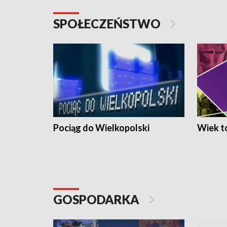
SPOŁECZEŃSTWO
Pociąg do Wielkopolski
Wiek to
GOSPODARKA