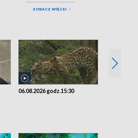
ZOBACZ WIĘCEJ
06.08.2026 godz.15:30
05.08.2026 g