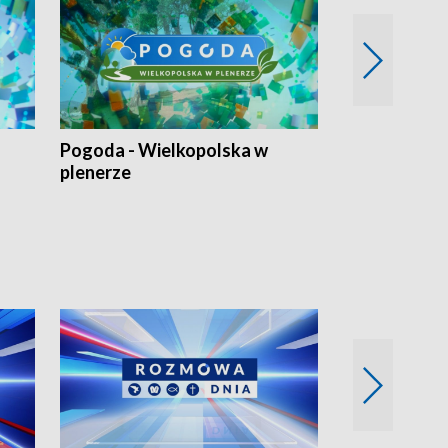
Pogoda - Wielkopolska w
Eko prognoza
plenerze