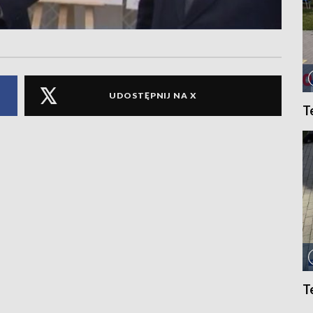
UDOSTĘPNIJ NA X
T
T