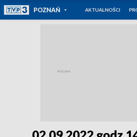
POWRÓT DO
POZNAŃ
AKTUALNOŚCI
PR
TVP REGIONY
02.09.2022 godz.1