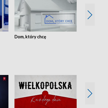
Dom, który chcę
Biznes Wielk