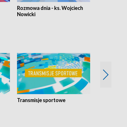
Rozmowa dnia - ks. Wojciech
Euro Fakty
Nowicki
Transmisje sportowe
Reportaże s