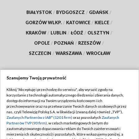
BIAŁYSTOK
/
BYDGOSZCZ
/
GDAŃSK
/
GORZÓW WLKP.
/
KATOWICE
/
KIELCE
/
KRAKÓW
/
LUBLIN
/
ŁÓDŹ
/
OLSZTYN
/
OPOLE
/
POZNAŃ
/
RZESZÓW
/
SZCZECIN
/
WARSZAWA
/
WROCŁAW
Szanujemy Twoją prywatność
Dołącz do nas:
Kliknij "Akceptuję i przechodzę do serwisu", aby wyrazić zgody na
korzystanie z technologii automatycznego śledzenia i zbierania danych,
TVP
dostęp do informacji na Twoim urządzeniu końcowym i ich
Abonament TVP
przechowywanie oraz na przetwarzanie Twoich danych osobowych przez
Regulamin TVP
nas, czyli Telewizję Polską S.A. w likwidacji (zwaną dalej również „TVP”),
Emisja w TVP
Zaufanych Partnerów z IAB* (1201 firm)
oraz pozostałych
Zaufanych
Polityka prywatności
Partnerów TVP (93 firm)
, w celach marketingowych (w tym do
Centrum informacji TVP
Moje zgody
zautomatyzowanego dopasowania reklam do Twoich zainteresowań i
mierzenia ich skuteczności) i pozostałych, które wskazujemy poniżej, a
Naziemna Telewizja Cyfrowa
Pomoc