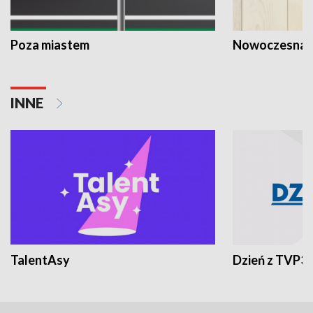
Poza miastem
Nowoczesna 
INNE
TalentAsy
Dzień z TVP3