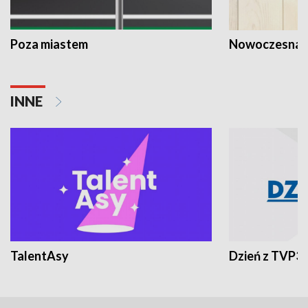
Poza miastem
Nowoczesna 
INNE
TalentAsy
Dzień z TVP3