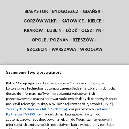
BIAŁYSTOK
/
BYDGOSZCZ
/
GDAŃSK
/
GORZÓW WLKP.
/
KATOWICE
/
KIELCE
/
KRAKÓW
/
LUBLIN
/
ŁÓDŹ
/
OLSZTYN
/
OPOLE
/
POZNAŃ
/
RZESZÓW
/
SZCZECIN
/
WARSZAWA
/
WROCŁAW
Szanujemy Twoją prywatność
Dołącz do nas:
Kliknij "Akceptuję i przechodzę do serwisu", aby wyrazić zgody na
korzystanie z technologii automatycznego śledzenia i zbierania danych,
TVP
dostęp do informacji na Twoim urządzeniu końcowym i ich
Abonament TVP
przechowywanie oraz na przetwarzanie Twoich danych osobowych przez
Regulamin TVP
nas, czyli Telewizję Polską S.A. w likwidacji (zwaną dalej również „TVP”),
Emisja w TVP
Zaufanych Partnerów z IAB* (1201 firm)
oraz pozostałych
Zaufanych
Polityka prywatności
Partnerów TVP (93 firm)
, w celach marketingowych (w tym do
Centrum informacji TVP
Moje zgody
zautomatyzowanego dopasowania reklam do Twoich zainteresowań i
mierzenia ich skuteczności) i pozostałych, które wskazujemy poniżej, a
Naziemna Telewizja Cyfrowa
Pomoc