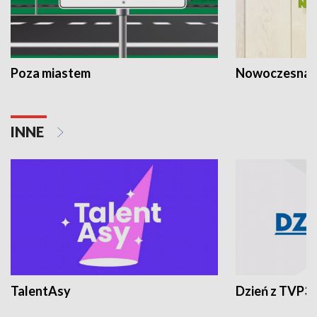
Poza miastem
Nowoczesna 
INNE
TalentAsy
Dzień z TVP3