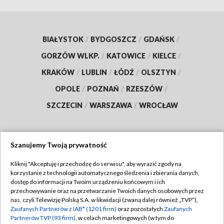
BIAŁYSTOK
/
BYDGOSZCZ
/
GDAŃSK
/
GORZÓW WLKP.
/
KATOWICE
/
KIELCE
/
KRAKÓW
/
LUBLIN
/
ŁÓDŹ
/
OLSZTYN
/
OPOLE
/
POZNAŃ
/
RZESZÓW
/
SZCZECIN
/
WARSZAWA
/
WROCŁAW
Szanujemy Twoją prywatność
Dołącz do nas:
Kliknij "Akceptuję i przechodzę do serwisu", aby wyrazić zgody na
korzystanie z technologii automatycznego śledzenia i zbierania danych,
TVP
dostęp do informacji na Twoim urządzeniu końcowym i ich
Abonament TVP
przechowywanie oraz na przetwarzanie Twoich danych osobowych przez
Regulamin TVP
nas, czyli Telewizję Polską S.A. w likwidacji (zwaną dalej również „TVP”),
Emisja w TVP
Zaufanych Partnerów z IAB* (1201 firm)
oraz pozostałych
Zaufanych
Polityka prywatności
Partnerów TVP (93 firm)
, w celach marketingowych (w tym do
Centrum informacji TVP